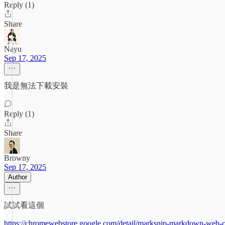
Reply (1)
Share
Nayu
Sep 17, 2025
我是無法下載安裝
Reply (1)
Share
Browny
Sep 17, 2025
Author
試試看這個
https://chromewebstore.google.com/detail/marksnip-markdown-web