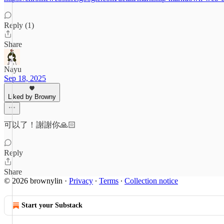
Reply (1)
Share
Nayu
Sep 18, 2025
Liked by Browny
可以了！謝謝你🙏🏻
Reply
Share
© 2026 brownylin
·
Privacy
∙
Terms
∙
Collection notice
Start your Substack