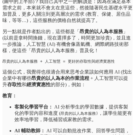
(圖中的上半部)？我自己其中之一的解讀是：因為在滿足基本
需求之前，本來就不會太在意這些，然後隨著民生基礎水平更
加普及，更多人關注到更高層次的需求 (教育、保健、居住品
味，等等…)，這些服務的價格自然就提高了。
另一點就是作者點出的，這些都是「
昂貴的以人為本服務
」
(以前是拿時間換錢，現在選擇多了，時間更加珍貴)，並且進
一步推論，人工智慧 (AI) 有機會像蒸氣機、網際網路技術那
樣，使這些「昂貴的以人為本服務」普及化！
昂貴的以人為本服務 + 人工智慧 = 更好的存取性與經濟實惠性
這個公式，我覺得也很適合用來思考企業該如何應用 AI (找出
企業中有哪些
昂貴的以人為本的作業流程
+ 人工智慧可以提
升
存取性
和
經濟實惠性
的部分)，例如：
教育：
客製化學習平台：
AI 分析學生的學習數據，提供客製
化的學習內容和進度 (
，讓學生能更有
昂貴的以人為本服務)
效率地學習，降低補習或家教的需求。
AI 輔助教師：
AI 可以自動批改作業、回答學生問題，