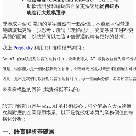
助軟體開發和編碼讓企業更快速地
從傳統系
統進行大規模遷移
。
硬湊成 4 個 C 開頭的單字雖然有一點牽強，不過這 4 個營運
範疇讓我更進一步思考，所謂「理解能力」究竟涉及了哪些更
具體的面向，以致於可以在這 4 個營運範疇有更好的發揮。
我上
Perplexity
利用 R1 推理模型詢問：
GenAI 的強項是對語言的理解能力，企業要導入 AI 取得效益首先得找
但是，理解能力是一個比較廣泛的抽象，比較難馬上讓人聯想到這個能力可以
因此，是不是我們可以針對語言的理解能力，做一個面向分解，看看所謂語
來看看模型的回答 (我覺得挺不錯的)：
語言理解能力是生成式 AI 的技術核心，可分解為六大技術層
次與對應的企業應用場景。以下是從技術本質到業務價值的結
構化分析：
一、語言解析基礎層