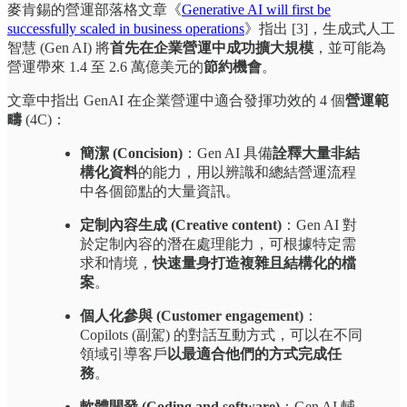
麥肯錫的營運部落格文章《
Generative AI will first be
successfully scaled in business operations
》指出 [3]，生成式人工
智慧 (Gen AI) 將
首先在企業營運中成功擴大規模
，並可能為
營運帶來 1.4 至 2.6 萬億美元的
節約機會
。
文章中指出 GenAI 在企業營運中適合發揮功效的 4 個
營運範
疇
(4C)：
簡潔 (Concision)
：Gen AI 具備
詮釋大量非結
構化資料
的能力，用以辨識和總結營運流程
中各個節點的大量資訊。
定制內容生成 (Creative content)
：Gen AI 對
於定制內容的潛在處理能力，可根據特定需
求和情境，
快速量身打造複雜且結構化的檔
案
。
個人化參與 (Customer engagement)
：
Copilots (副駕) 的對話互動方式，可以在不同
領域引導客戶
以最適合他們的方式完成任
務
。
軟體開發 (Coding and software)
：Gen AI 輔