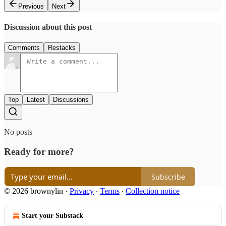
Previous
Next
Discussion about this post
Comments
Restacks
Top
Latest
Discussions
No posts
Ready for more?
Subscribe
© 2026 brownylin
·
Privacy
∙
Terms
∙
Collection notice
Start your Substack