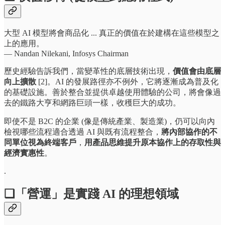
大型 AI 模型將會商品化 ... 真正的價值在於建構在這些模型之
上的應用。
— Nandan Nilekani, Infosys Chairman
歷史經驗告訴我們，當變革性的底層技術出現，
價值會由底層
向上擴散
[2]。AI 的發展路徑亦不例外，它將逐漸成為普及化
的基礎設施。善於整合並提供卓越使用體驗的公司，將會像過
去的鐵路大亨和網路巨頭一樣，收穫巨大的成功。
即使不是 B2C 的企業 (像是傳統產業、製造業)，仍可以向內
檢視哪些流程適合透過 AI 與既有流程整合，
將內部協作的不
同單位視為終端客戶
，
用產品思維提升原本協作上的存取性與
經濟實惠性
。
.
❏「營運」是實踐 AI 的理想領域