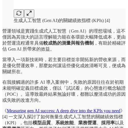
生成人工智慧 (Gen AI)的關鍵績效指標 (KPIs) [4]
營運領域是實踐生成式人工智慧（Gen AI）的理想場域，這不
僅因為其強大的語言理解能力能在各環節大幅降低成本，更由
於營運流程通常具備
較成熟的測量與報告機制
，有助於精確評
估 Gen AI 所帶來的效益。
當導入一項新技術時，若主要目標並非開拓新的營收來源，而
是優化營運效率，那麼如何讓這些優化成效清晰可見，便成為
關鍵所在。
在我接觸過的許多 AI 導入案例中，失敗的原因往往在於初期
未能明確定義目標成效，僅以「試試看」的心態進行概念驗證
（POC）。這導致最終結果無論好壞，都難以釐清成功的原因
或失敗的改進方向。
《
Measuring gen AI success: A deep dive into the KPIs you need
》
[4] 一文深入探討了如何衡量生成式人工智慧的關鍵績效指標
（KPI），包括
模型品質
、
系統效能
、
業務營運
、
採用率
以及