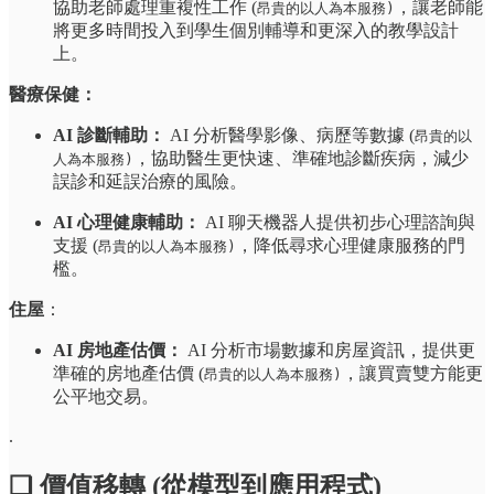
協助老師處理重複性工作 (
，讓老師能
昂貴的以人為本服務)
將更多時間投入到學生個別輔導和更深入的教學設計
上。
醫療保健：
AI 診斷輔助：
AI 分析醫學影像、病歷等數據 (
昂貴的以
，協助醫生更快速、準確地診斷疾病，減少
人為本服務)
誤診和延誤治療的風險。
AI 心理健康輔助：
AI 聊天機器人提供初步心理諮詢與
支援 (
，降低尋求心理健康服務的門
昂貴的以人為本服務)
檻。
住屋
：
AI 房地產估價：
AI 分析市場數據和房屋資訊，提供更
準確的房地產估價 (
，讓買賣雙方能更
昂貴的以人為本服務)
公平地交易。
.
❏ 價值移轉 (從模型到應用程式)