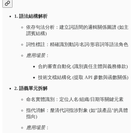
1. 語法結構解析
依存句法分析：建立詞語間的邏輯關係圖譜 (如主
謂賓結構)
詞性標註：精確識別動詞/名詞/形容詞等語法角色
應用場景
：
合約審查自動化 (識別責任主體與義務條款)
技術文檔結構化 (提取 API 參數與函數關係)
2. 語義單元拆解
命名實體識別：定位人名/組織/日期等關鍵元素
指代消解：釐清代詞指涉對象 (如"該產品"的具體
指向)
應用場景
：