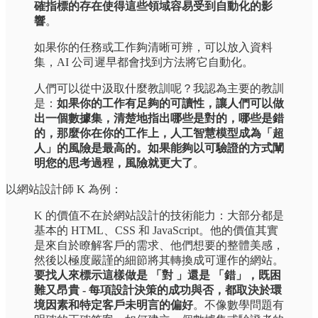
確指標的存在使得這些領域容易受到自動化的影
響
。
如果你的任務或工作夠清晰可辨，可以放入資料
集，AI 公司遲早都會找到方法將它自動化。
人們可以從中汲取什麼教訓呢？我認為主要的教訓
是：
如果你的工作有足夠的可讀性，讓人們可以做
出一個數據集，清楚地指出哪些是對的，哪些是錯
的，那麼你在你的工作上，人工智慧模型成為「超
人」的風險是最高的。如果能夠以可驗證的方式闡
明您的思考過程，風險就更大了
。
以網站設計師 K 為例：
K 的價值不在於網站設計的技術能力：大部分都是
基本的 HTML、CSS 和 JavaScript。他的價值其實
是來自於瞭解客戶的需求、他們想要的整體美感，
然後以極度嚴謹的細節將其轉換成可運作的網站。
要找人來標示這樣做是 「對 」還是 「錯」，既困
難又昂貴 - 每項設計決策的成功與否，都取決於環
境因素和特定客戶未明言的偏好
。不像數學問題有