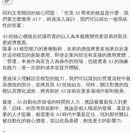
回到文章開頭的核心問題：「究竟 AI 帶來的效益是什麼，我
們要怎麼應用 AI？」經過深入探討，我們可以得出一個系統
性的答案：
AI 的核心價值在於讓昂貴的以人為本服務變得更容易存取且
更經濟實惠。
隨著 AI 模型能力的逐漸飽和，未來的價值將更多地來自於基
於這些模型的創新應用。即使企業內部沒有直接的應用實體，
「營運」本身作為富含人為操作的領域，也能透過 AI 的抽象
化能力，進一步節約成本並提升體驗。
透過深入理解語言模型的能力，我們可以識別出營運流程中最
高價值的部分，並將其與 AI 技術結合。同時，關注對應的指
標以具體化成效，將有助於 AI 技術在更多場域中順利推展。
最後，AI 自動化所節省的時間與人力，應該被重新投入到更
具「品味」的思考與規劃中。無論是個人職涯的發展，還是企
業的人才藍圖，都需要在 AI 時代中重新定位，找到那些難以
被自動化的核心價值，並以此為基礎，創造更大的影響力。
~