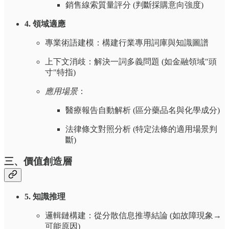
銷售線索質量評分 (判斷採購意向強度)
4. 領域適應
專業術語建模：構建行業專用詞庫與知識圖譜
上下文消歧：解決一詞多義問題 (如金融領域"頭
寸"特指)
應用場景
：
醫療報告自動解析 (區分藥品名與化學成分)
法律條文對照分析 (特定法條的適用場景判
斷)
三、價值創造層
5. 知識推理
邏輯鏈構建：從分散信息推導結論 (如故障現象→
可能原因)