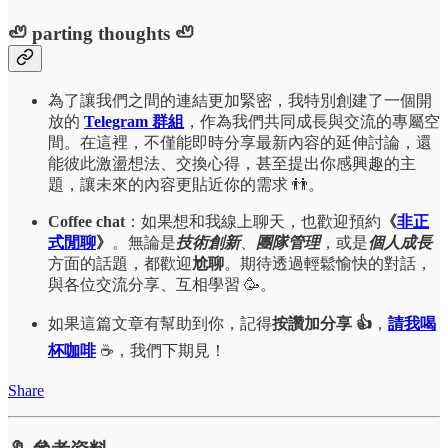
🦥 parting thoughts 🦥
為了讓我們之間的連結更加緊密，我特別創建了一個開
放的
Telegram 群組
，作為我們共同成長與交流的專屬空
間。在這裡，不僅能即時分享最新內容的延伸討論，還
能彼此激盪想法、交換心得，甚至提出你感興趣的主
題，讓未來的內容更貼近你的需求 👬。
Coffee chat
：如果想和我線上聊天，也歡迎預約
《
非正
式閒聊
》
。無論是
技術創新
、
團隊管理
，或是
個人成長
方面的話題，都歡迎
尬聊
。期待透過輕鬆愉快的對話，
與各位交流分享、互相學習 🥳。
如果這篇文章有幫助到你，記得
按讚加分享 👍
，
請我喝
杯咖啡
☕，我們下期見！
Share