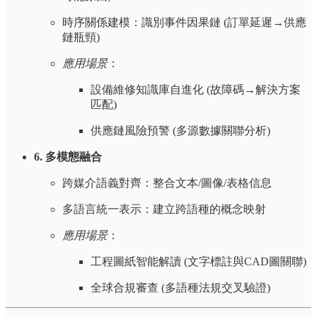
時序關係建模：識別事件因果鏈 (訂單延遲→供應
鏈瓶頸)
應用場景
：
設備維修知識庫自進化 (故障碼→解決方案
匹配)
供應鏈風險預警 (多源數據關聯分析)
6. 多模態融合
跨媒介語義對齊：整合文本/圖像/表格信息
多語言統一表示：建立跨語種的概念映射
應用場景
：
工程圖紙智能解讀 (文字標註與CAD圖關聯)
全球合規審查 (多語種法規交叉驗證)