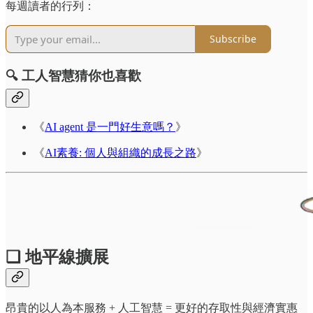
每週讀者的行列：
Subscribe
🔍 工人智慧猜你也喜歡
《
AI agent 是一門好生意嗎？
》
《
AI素養: 個人與組織的成長之路
》
❏ 地平線擴展
昂貴的以人為本服務 + 人工智慧 = 更好的存取性與經濟實惠