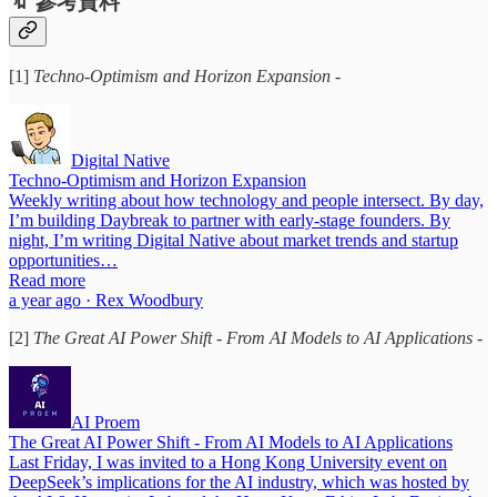
🔖 參考資料
[1]
Techno-Optimism and Horizon Expansion
-
Digital Native
Techno-Optimism and Horizon Expansion
Weekly writing about how technology and people intersect. By day,
I’m building Daybreak to partner with early-stage founders. By
night, I’m writing Digital Native about market trends and startup
opportunities…
Read more
a year ago · Rex Woodbury
[2]
The Great AI Power Shift - From AI Models to AI Applications
-
AI Proem
The Great AI Power Shift - From AI Models to AI Applications
Last Friday, I was invited to a Hong Kong University event on
DeepSeek’s implications for the AI industry, which was hosted by