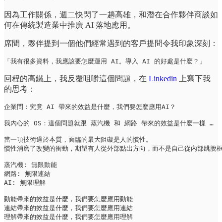
因為工作關係，週二快閃了一趟高雄，和潛在合作夥伴商談如
何在傳統製造業中推廣 AI 落地應用。
席間，夥伴提到一個他們經常遇到的客戶提問令我印象深刻：
「我有很多資料，我應該要怎麼運用 AI。導入 AI 的好處是什麼？」
回程的高鐵上，我反覆咀嚼這個問題，在
Linkedin
上寫下我
的思考：
企業問：究竟 AI 帶來的效益是什麼，我們要怎麼應用AI？

我內心的 OS：這個問題就跟 蒸汽機 和 網路 帶來的效益是什麼一樣 …

當一項技術過於本質，面臨的最大阻礙是人的慣性。

慣性消磨了改變的衝動，期望有人從外部點出方向，而不是自己從內部跳脫框
蒸汽機: 無限動能

網路: 無限連結

AI: 無限理解

動能帶來的效益是什麼，我們要怎麼應用動能

連結帶來的效益是什麼，我們要怎麼應用連結

理解帶來的效益是什麼，我們要怎麼應用理解
