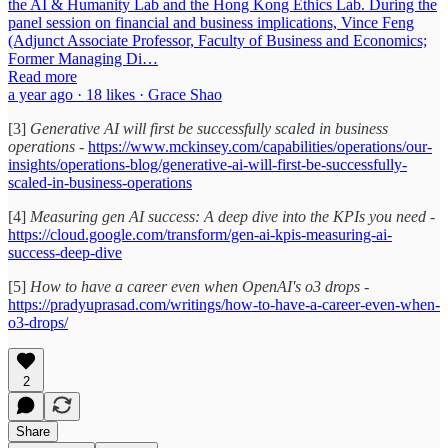
the AI & Humanity Lab and the Hong Kong Ethics Lab. During the
panel session on financial and business implications, Vince Feng
(Adjunct Associate Professor, Faculty of Business and Economics;
Former Managing Di…
Read more
a year ago · 18 likes · Grace Shao
[3]
Generative AI will first be successfully scaled in business
operations
-
https://www.mckinsey.com/capabilities/operations/our-
insights/operations-blog/generative-ai-will-first-be-successfully-
scaled-in-business-operations
[4]
Measuring gen AI success: A deep dive into the KPIs you need
-
https://cloud.google.com/transform/gen-ai-kpis-measuring-ai-
success-deep-dive
[5]
How to have a career even when OpenAI's o3 drops
-
https://pradyuprasad.com/writings/how-to-have-a-career-even-when-
o3-drops/
2
Share