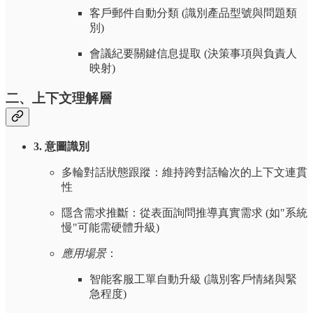
客戶郵件自動分類 (識別產品型號與問題類
別)
會議紀要關鍵信息提取 (決策事項與負責人
映射)
二、上下文理解層
3. 意圖識別
多輪對話狀態跟蹤：維持跨對話輪次的上下文連貫
性
隱含需求推斷：從表面詢問推導真實需求 (如"系統
慢"可能需硬體升級)
應用場景
：
智能客服工單自動升級 (識別客戶情緒與緊
急程度)