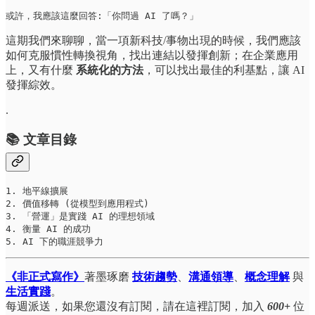
或許，我應該這麼回答:「你問過 AI 了嗎？」
這期我們來聊聊，當一項新科技/事物出現的時候，我們應該
如何克服慣性轉換視角，找出連結以發揮創新；在企業應用
上，又有什麼
系統化的方法
，可以找出最佳的利基點，讓 AI
發揮綜效。
.
📚 文章目錄
1. 地平線擴展

2. 價值移轉 (從模型到應用程式)

3. 「營運」是實踐 AI 的理想領域

4. 衡量 AI 的成功

5. AI 下的職涯競爭力
《非正式寫作》
著墨琢磨
技術趨勢
、
溝通領導
、
概念理解
與
生活實踐
。
每週派送，如果您還沒有訂閱，請在這裡訂閱，加入
600+
位