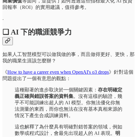
商業價值
等面向，並提供了如何透過這些指標最大化 AI 投資
回報率（ROI）的實用建議，值得參考。
.
❏ AI 下的職涯競爭力
如果人工智慧模型可以做我做的事，而且做得更好、更快，那
我的職業生涯該怎麼辦？
《
How to have a career even when OpenAI's o3 drops
》針對這個
問題提出了一個有意思的觀點：
這種顯著的進步取決於一個關鍵因素：
存在明確定
義正確與錯誤答案的資料集
。沒有這樣的驗證，幾
乎不可能訓練出超人的 AI 模型。你無法優化你無
法測量的東西，而你也無法在沒有基本真相來源的
情況下產生合成訓練資料。
這也解釋了為什麼具有明確對錯答案的領域，例如
數學或程式設計，會最先出現超人的 AI 表現。
明