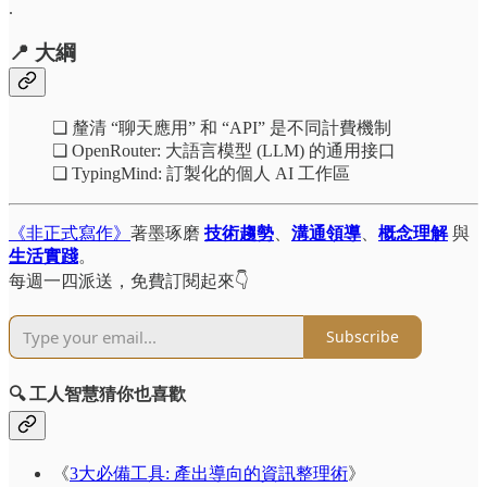
.
📍 大綱
❏ 釐清 “聊天應用” 和 “API” 是不同計費機制
❏ OpenRouter: 大語言模型 (LLM) 的通用接口
❏ TypingMind: 訂製化的個人 AI 工作區
《非正式寫作》
著墨琢磨
技術趨勢
、
溝通領導
、
概念理解
與
生活實踐
。
每週一四派送，免費訂閱起來👇
Subscribe
🔍 工人智慧猜你也喜歡
《
3大必備工具: 產出導向的資訊整理術
》