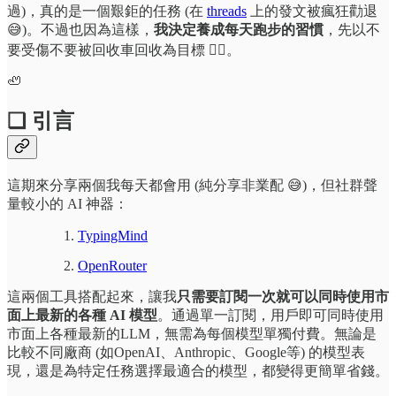
過)，真的是一個艱鉅的任務 (在
threads
上的發文被瘋狂勸退
😅)。不過也因為這樣，
我決定養成每天跑步的習慣
，先以不
要受傷不要被回收車回收為目標 🏃‍♂️。
🦥
❏ 引言
這期來分享兩個我每天都會用 (純分享非業配 😅)，但社群聲
量較小的 AI 神器：
TypingMind
OpenRouter
這兩個工具搭配起來，讓我
只需要訂閱一次就可以同時使用市
面上最新的各種 AI 模型
。通過單一訂閱，用戶即可同時使用
市面上各種最新的LLM，無需為每個模型單獨付費。無論是
比較不同廠商 (如OpenAI、Anthropic、Google等) 的模型表
現，還是為特定任務選擇最適合的模型，都變得更簡單省錢。