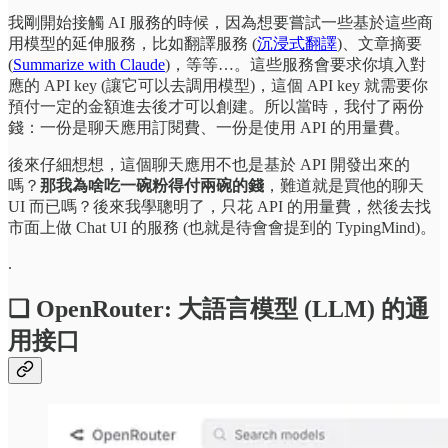
我剛開始接觸 AI 服務的時候，因為想要嘗試一些基於這些商
用模型的延伸服務，比如翻譯服務 (
沉浸式翻譯
)、文章摘要
(
Summarize with Claude
)，等等…。這些服務會要求你填入對
應的 API key (讓它可以去調用模型)，這個 API key 就需要你
預付一定的金額進去後才可以創建。所以當時，我付了兩份
錢：一份是聊天應用訂閱費、一份是使用 API 的用量費。
後來仔細想想，這個聊天應用不也是基於 API 開發出來的
嗎？
那我為啥吃一碗粉得付兩碗的錢
，難道就是買他的聊天
UI 而已嗎？後來我學聰明了，只花 API 的用量費，然後去找
市面上做 Chat UI 的服務 (也就是待會會提到的 TypingMind)。
.
❏ OpenRouter: 大語言模型 (LLM) 的通
用接口