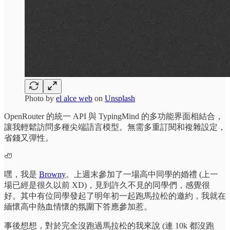
Photo by
el alce web
on
Unsplash
OpenRouter 的統一 API 與 TypingMind 的多功能界面相結合，
讓我輕鬆訪問多種尖端語言模型。無需多重訂閱和複雜設定，
省錢又彈性。
🦥
嘿，我是
Browny
。上週末參加了一場高中同學的婚禮 (上一
場已經是很久以前 XD)，見到許久不見的同學們，感覺很
好。其中有位同學發起了明年初一起跑馬拉松的邀約，我就在
緬懷高中熱血情懷的氛圍下答應參加惹。
事後想想，對於完全沒跑過馬拉松的我來說 (連 10k 都沒跑