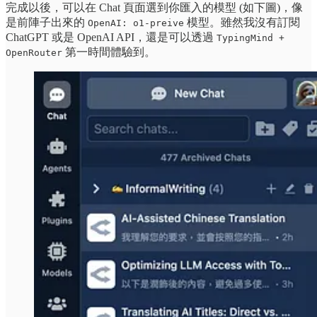
完成以後，可以在 Chat 頁面選到你匯入的模型 (如下圖)，像
是前陣子出來的
模型。雖然我沒有訂閱
OpenAI: o1-preive
ChatGPT 或是 OpenAI API，還是可以透過
TypingMind +
第一時間體驗到。
OpenRouter