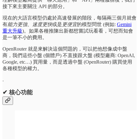
接下來主要關注 API 的部分。
現在的大語言模型仍處於高速發展的階段，每隔兩三個月就會
有
能力更強
、
速度更快
或是
更便宜
的模型問世 (例如:
Gemini
重大升級
)。如果各種推陳出新都想嘗試玩看看，可想而知會
是一筆不小的費用。
OpenRouter 就是來解決這個問題的，可以把他想像成中盤
商，我們這些小盤 (個體戶) 不直接跟大盤 (模型廠商: OpenAI,
Google, etc…) 買用量，而是透過中盤 (OpenRouter) 購買使用
各種模型的權力。
.
✔ 核心功能