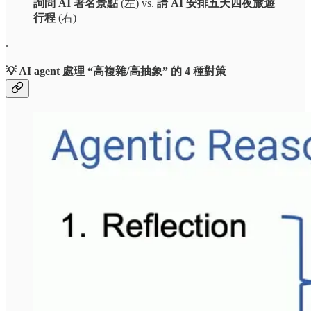
詢問 AI 著名景點
(左) vs.
請 AI 安排五天四夜旅遊
行程
(右)
.
💡 AI agent 處理 “高複雜/高抽象” 的 4 種對策