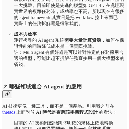
一大挑戰。目前即使是先進的模型如 GPT-4，在處理現
實世界的複雜任務時，成功率也不高。所以現在有很多
的 agent framework 其實只是把 workflow 拉出來而已，
實際上的任務拆解還是得靠我們。
成本與效率
運行複雜的 AI agent 系統
需要大量計算資源
，如何在保
證性能的同時降低成本是一個實際挑戰。
註：Multi-agent 有個好處是可以針對特定的任務採用合
適的模型，可能比起不拆解任務直接用一個大模型來的
省錢。
.
📌 哪些領域適合 AI agent 的應用
AI 技術更像一種工具，而不是一個產品。引用我之前在
threads
上面對於
AI 時代是否應該學習程式設計
的看法：
目前的 AI 技術雖然能夠將明確的規格正確地轉換
成程式碼，但
要從零開始，設計一個完整的系統，