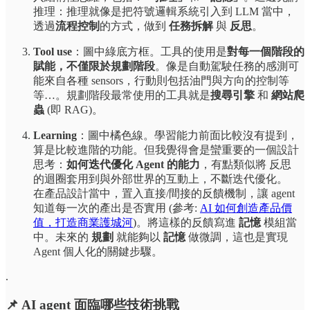
推理：推理就像是把符號邏輯系統引入到 LLM 當中，
透過
流程控制
的方式，做到
任務拆解
與
反思
。
Tool use
：圖中綠底方框。工具的使用是
對每一個階段的
賦能，不僅限於規劃階段
。像是自動駕駛任務的感測可
能來自各種 sensors，行動則包括油門與方向的控制等
等…。規劃階段最常使用的工具就是
搜尋引擎
和
網站爬
蟲
(即 RAG)。
Learning
：圖中橘色線。學習能力前面比較沒有提到，
算是比較進階的功能。但我覺得會是蠻重要的一個設計
思考：
如何迭代優化 Agent 的能力
，有點類似將 反思
的迴圈套用到與外部世界的互動上，不斷迭代優化。
在產品設計當中，置入直接/間接的反饋機制，讓 agent
知道每一次的產出是否實用 (參考:
AI 如何創造產品價
值，打造商業護城河
)。將這樣的反饋寫進
記憶
模組當
中。未來的
規劃
就能夠以
記憶
做微調，這也是實現
Agent 個人化的關鍵步驟。
.
📌 AI agent 面臨哪些技術挑戰