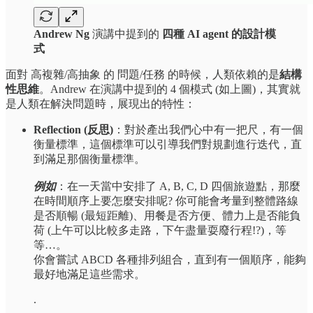
Andrew Ng
演講中提到的
四種 AI agent 的設計模
式
面對 高複雜/高抽象 的 問題/任務 的時候，人類依賴的是
結構
性思維
。Andrew 在演講中提到的 4 個模式 (如上圖)，其實就
是人類在解決問題時，展現出的特性：
Reflection (反思)
：對於產出我們心中有一把尺，有一個
衡量標準，這個標準可以引導我們對規劃進行迭代，直
到滿足那個衡量標準。
例如
：在一天當中安排了 A, B, C, D 四個旅遊點，那麼
在時間順序上要怎麼安排呢? 你可能會考量到整體路線
是否順暢 (最短距離)、用餐是否方便、體力上是否能負
荷 (上午可以比較多走路，下午盡量耍廢行程!?)，等
等…。
你會嘗試 ABCD 各種排列組合，直到有一個順序，能夠
最好地滿足這些需求。
.