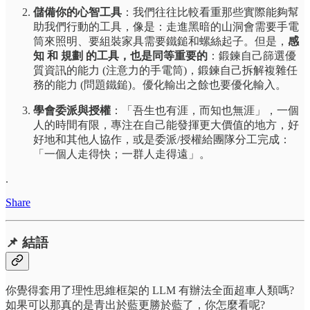
儲備你的心智工具
：我們往往比較看重那些實際能夠幫
助我們行動的工具，像是：走進黑暗的山洞會需要手電
筒來照明、要組裝家具需要鐵鎚和螺絲起子。但是，
感
知 和 規劃 的工具，也是同等重要的
：鍛鍊自己篩選優
質資訊的能力 (注意力的手電筒)，鍛鍊自己拆解複雜任
務的能力 (問題鐵鎚)。優化輸出之餘也要優化輸入。
學會委派與授權
：「吾生也有涯，而知也無涯」，一個
人的時間有限，專注在自己能發揮更大價值的地方，好
好地和其他人協作，或是委派/授權給團隊分工完成：
「一個人走得快；一群人走得遠」。
.
Share
📌 結語
你覺得套用了理性思維框架的 LLM 有辦法全面超車人類嗎?
如果可以那真的是青出於藍更勝於藍了，你怎麼看呢?