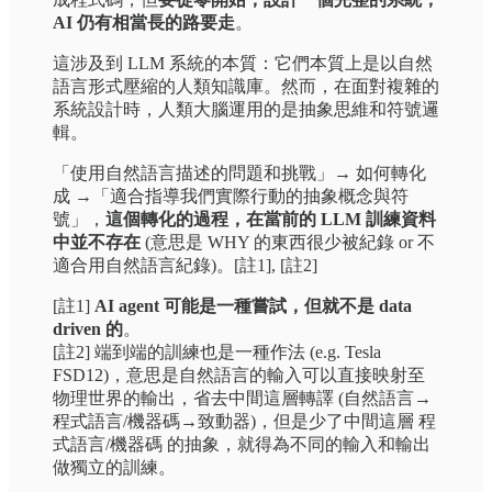
AI 仍有相當長的路要走
。
這涉及到 LLM 系統的本質：它們本質上是以自然
語言形式壓縮的人類知識庫。然而，在面對複雜的
系統設計時，人類大腦運用的是抽象思維和符號邏
輯。
「使用自然語言描述的問題和挑戰」→ 如何轉化
成 →「適合指導我們實際行動的抽象概念與符
號」，
這個轉化的過程，在當前的 LLM 訓練資料
中並不存在
(意思是 WHY 的東西很少被紀錄 or 不
適合用自然語言紀錄)。[註1], [註2]
[註1]
AI agent 可能是一種嘗試，但就不是 data
driven 的
。
[註2] 端到端的訓練也是一種作法 (e.g. Tesla
FSD12)，意思是自然語言的輸入可以直接映射至
物理世界的輸出，省去中間這層轉譯 (自然語言→
程式語言/機器碼→致動器)，但是少了中間這層 程
式語言/機器碼 的抽象，就得為不同的輸入和輸出
做獨立的訓練。