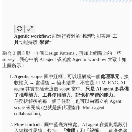
Agentic workflow
: 能進行複雜的”
推理
”; 能善用”
工
具
”; 能持續”
學習
”
融合 3 個自動 + 4 個 Design Patterns，再加上網路上的一些
survey，我心中的 AI agent 或者說 Agentic workflow 大致上如
上圖所示：
Agentic scope
: 圖中紅框，可以理解成一個
處理單元
，接
收輸入 → 處理後 → 輸出結果，不管是 LLM, RAG, AI
agent 其實都涵蓋這個 scope 當中。
只是 AI agent 多具備
了推理能力、工具使用能力、記憶和學習的能力
。
任務拆解後的每一個子任務，也可以由獨立的 Agent
scope 來完成 (也就是多代理協作: Multi-agent
collaboration)。
Flow control
：圖中藍底方框處。AI agent 在規劃階段引
入結構性思維，包括：
「推理」
和
「記憶」
。這邊先講