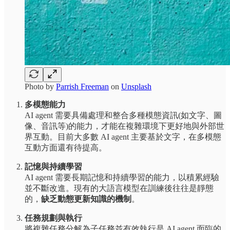
Photo by
Parrish Freeman
on
Unsplash
多模態能力
AI agent 需要具備處理和整合多種模態資訊(如文字、圖
像、音訊等)的能力，才能在複雜環境下更好地與外部世
界互動。目前大多數 AI agent 主要基於文字，在多模態
互動方面還有待提高。
記憶與持續學習
AI agent 需要長期記憶和持續學習的能力，以積累經驗
並不斷改進。現有的大語言模型在訓練後往往是靜態
的，
缺乏動態更新知識的機制
。
任務規劃與執行
將複雜任務分解為子任務並有效執行是 AI agent 面臨的