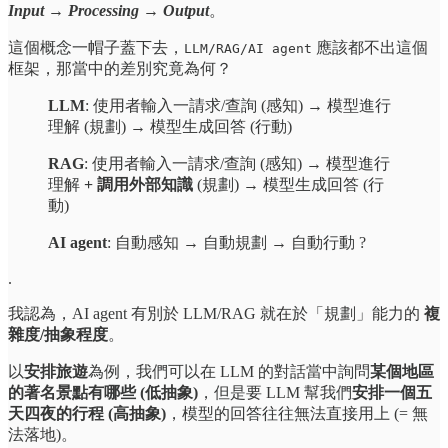
Input → Processing → Output
。
這個概念一帽子蓋下去，
應該都不出這個
LLM/RAG/AI agent
框架，那當中的差別究竟為何？
LLM
: 使用者輸入一請求/查詢 (感知) → 模型進行
理解 (規劃) → 模型生成回答 (行動)
RAG
: 使用者輸入一請求/查詢 (感知) → 模型進行
理解
+ 調用外部知識
(規劃) → 模型生成回答 (行
動)
AI agent
: 自動感知 → 自動規劃 → 自動行動 ?
.
我認為，AI agent 有別於 LLM/RAG 就在於「規劃」能力的
複
雜度/抽象程度
。
以
安排旅遊
為例，我們可以在 LLM 的對話當中詢問
某個地區
的著名景點有哪些 (低抽象)
，但是要 LLM 幫我們
安排一個五
天四夜的行程 (高抽象)
，模型的回答往往無法直接用上 (= 無
法落地)。