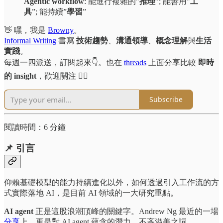
Agentic workflow
: 能進行複雜的”
推理
”; 能善用”
工
具
”; 能持續”
學習
”
👋 嘿，我是
Browny
。
Informal Writing
書寫
技術趨勢
、
溝通領導
、
概念理解
與
生活
實踐
。
每週一四派送，訂閱起來👇。也在
threads
上面分享比較
即時
的 insight
，歡迎關注 🏃‍♂️
Subscribe
閱讀時間：6 分鐘
📌 引言
仰賴基礎模型的能力持續進化以外，如何透過引入工作流的方
式實際落地 AI，是目前 AI 領域的一大研究重點。
AI agent
正是這股浪潮頂峰的關鍵字。Andrew Ng 最近的一場
分享
上，更是對 AI agent 蘊含的潛力，不吝溢美之詞。