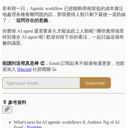
若有朝一日，Agentic workflow 已經能夠用相當低的成本廣泛
地處理各種複雜問題的話，那我覺得人類只剩下最後一道防線
了：「
追問存在的意義
」
你覺得 AI agent 還需要多久才能追趕上人類呢? 哪些應用場景
特別適合 AI agent 呢? 歡迎你留下你的看法，一起討論這個有
趣的議題。
.
能讀到這裡真是棒 👏
，Email 訂閱起來不錯過每週更新，也歡
迎加入
Discord
社群閒聊 🥳
Subscribe
🔖 參考資料
What's next for AI agentic workflows ft. Andrew Ng of AI
Fund -
Youtube