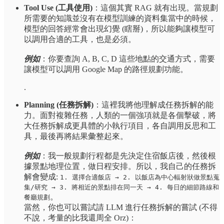
Tool Use (工具使用)
：這個其實 RAG 就有出現。當規劃
所需要的知識並沒有在模型訓練的資料集當中的時候，
模型的回答經常會出現幻覺 (瞎掰)，所以能夠讓模型可
以調用合適的工具，也是必須。
例如
：你要查詢 A, B, C, D 這些地點的交通方式，需要
讓模型可以調用 Google Map 的路徑規劃功能。
.
Planning (任務拆解)
：這裡我將他理解成任務拆解的能
力。面對複雜任務，人類的一個強項就是各個擊破，將
大任務拆解成更具體的小執行項目，各自調用反思和工
具，最後再將結果彙整起來。
例如
：我一般規劃行程都是先決定住宿飯店後，然後根
據景點地理位置，做日程安排。所以，我自己的任務拆
解會變成:
1. 選擇合適飯店 → 2. 以飯店為中心輻射狀做景點蒐
集/研究 → 3. 將相近的景點排在同一天 → 4. 每日的細節路線和
。
餐廳規劃
當然，你也可以嘗試請 LLM 進行任務拆解的嘗試 (不得
不說，考量的比我還周全 Orz)：