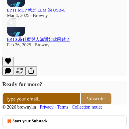
EP.11 MCP 就是 LLM 的 USB-C
Mar 4, 2025
Browny
•
EP.10 為什麼與人溝通如此困難？
Feb 26, 2025
Browny
•
Ready for more?
Subscribe
© 2026 brownylin
·
Privacy
∙
Terms
∙
Collection notice
Start your Substack