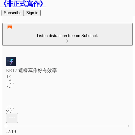
《非正式寫作》
Subscribe
Sign in
Listen distraction-free on Substack
EP.17 這樣寫作好有效率
1×
Current time: 0:00 / Total time: -2:19
-2:19