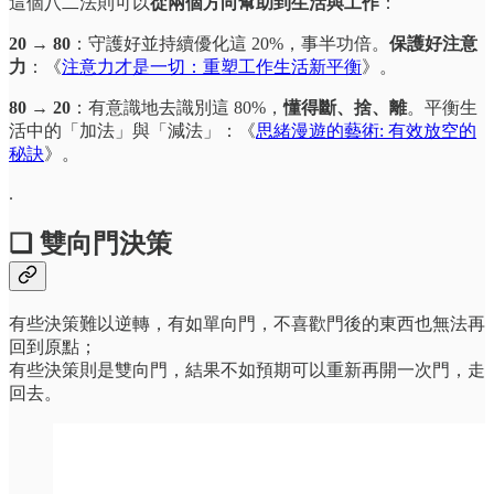
這個八二法則可以
從兩個方向幫助到生活與工作
：
20 → 80
：守護好並持續優化這 20%，事半功倍。
保護好注意
力
：《
注意力才是一切：重塑工作生活新平衡
》。
80 → 20
：有意識地去識別這 80%，
懂得斷、捨、離
。平衡生
活中的「加法」與「減法」：《
思緒漫遊的藝術: 有效放空的
秘訣
》。
.
❏ 雙向門決策
有些決策難以逆轉，有如單向門，不喜歡門後的東西也無法再
回到原點；
有些決策則是雙向門，結果不如預期可以重新再開一次門，走
回去。