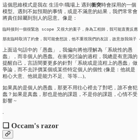
這個思維模式是我在 生活中/職場上 遇到
衝突
時會採用的一個
模型。遇到不如預期的事情，或是不滿意的結果，我們常常會
將責任歸屬到別人的惡意。像是：
臨時接到一個很緊急 scope 又很大的案子，身為工程師，我可能直覺反應 
朋友臨時取消了約會，我可能會想說，他不重視我們的友誼，故意放我鴿子 —
上面這句話中的「愚蠢」，我偏向將他理解為「系統性的愚
蠢」，而非個人的愚蠢。在衝突討論的過程，我總是有意識的
提醒自己，言語間要更多的針對「系統或是流程上的愚蠢」做
爭論，而不去評價某個或某些特定個人的個性 (像是：他就是
粗心大意、他就是能力不足、等等…)。
如果真的是個人的愚蠢，那更不用往心裡去了對吧，誰不會犯
蠢？如果是真蠢，那也是他的課題，不是你的課題，心情不受
影響 ~
.
❏ Occam's razor