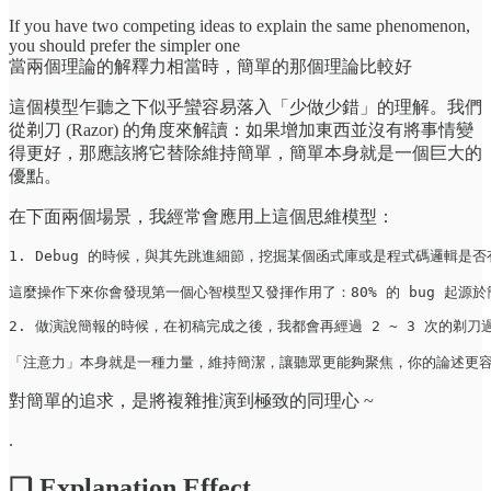
If you have two competing ideas to explain the same phenomenon,
you should prefer the simpler one
當兩個理論的解釋力相當時，簡單的那個理論比較好
這個模型乍聽之下似乎蠻容易落入「少做少錯」的理解。我們
從剃刀 (Razor) 的角度來解讀：如果增加東西並沒有將事情變
得更好，那應該將它替除維持簡單，簡單本身就是一個巨大的
優點。
在下面兩個場景，我經常會應用上這個思維模型：
1. Debug 的時候，與其先跳進細節，挖掘某個函式庫或是程式碼邏輯
這麼操作下來你會發現第一個心智模型又發揮作用了：80% 的 bug 起源於
2. 做演說簡報的時候，在初稿完成之後，我都會再經過 2 ~ 3 次的剃
「注意力」本身就是一種力量，維持簡潔，讓聽眾更能夠聚焦，你的論述更
對簡單的追求，是將複雜推演到極致的同理心 ~
.
❏ Explanation Effect