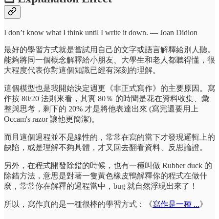
I don’t know what I think until I write it down. ― Joan Didion
最好的學習方式就是嘗試用自己的文字或語言解釋給別人聽。
能夠將同一個概念解釋給小朋友、大學生和老人都聽得懂，很
大程度代表你對這個知識已經有深刻的理解。
這個模型也是我開始決定週更《非正式寫作》的主要原因。寫
作按 80/20 法則來看，其實 80％ 的時間是花在資料收集、彙
整與思考，剩下的 20% 才是將他表達出來 (寫完還要用上
Occam's razor 讓他更簡潔)。
而且這個過程並不是線性的，常常在寫的當下才發現邏輯上的
缺陷，或是理解不夠具體，才又回去翻看資料、反思論證。
另外，在程式開發除錯的時候，也有一種叫做 Rubber duck 的
除錯方法，意思是對著一隻黃色橡皮鴨解釋你的程式在做什
麼，常常你在解釋的過程當中，bug 就自然浮現出來了！
所以，寫作真的是一種很棒的學習方式：《
寫作是一種 ...
》