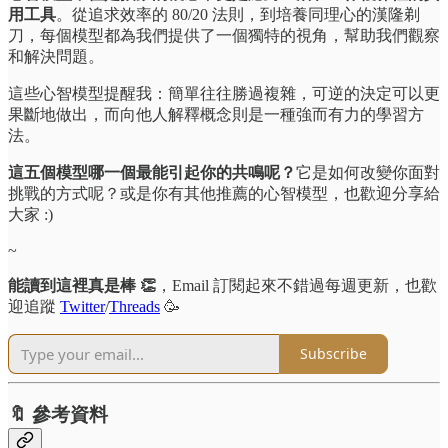
用工具
。從追求效率的 80/20 法則，到培養同理心的漢隆剃
刀，每個模型都為我們提供了一個獨特的視角，幫助我們觀察
和解決問題。
這些心智模型提醒我：簡單往往勝過複雜，可逆的決定可以更
果斷地做出，而向他人解釋概念則是一種強而有力的學習方
法。
這五個模型哪一個最能引起你的共鳴呢？
它是如何改變你面對
挑戰的方式呢？或是你有其他推薦的心智模型，也歡迎分享給
大家 :)
~
能讀到這裡真是棒 👏
，Email 訂閱起來不錯過每週更新，也歡
迎追蹤
Twitter
/
Threads
🥳
Subscribe
🔖 參考資料