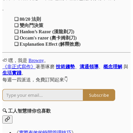
.
❏ 80/20 法則
❏ 雙向門決策
❏ Hanlon’s Razor (漢龍剃刀)
❏ Occam's razor (奧卡姆剃刀)
❏ Explanation Effect (解釋效應)
🦥 嘿，我是
Browny
。
《非正式寫作》
著墨琢磨
技術趨勢
、
溝通領導
、
概念理解
與
生活實踐
。
每週一四派送，免費訂閱起來👇
Subscribe
🔍 工人智慧猜你也喜歡
《
實際有效的時間管理技巧
》