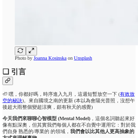
Photo by
Joanna Kosinska
on
Unsplash
❏ 引言
🦥 嘿，你都好嗎，時序進入九月，這週短暫放空一下 (
有效放
空的秘訣
)。來自國境之南的更新 (本以為會陽光普照，沒想午
後超大雨整個變超涼爽，頗有秋天的感覺)
今天我們來聊聊心智模型 (Mental Model)
，這個名詞聽起來好
像有點深奧，但其實我們每個人都在不自覺中運用它：對於我
們自身 熟悉的/專業的 的領域，
我們會以比其他人更高抽象的
方式來理解事物
。