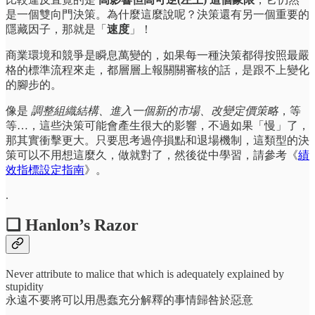
是一個雙向門決策。為什麼這麼說呢？決策還有另一個重要的
隱藏因子，那就是「
速度
」！
商業環境和競爭是瞬息萬變的，如果每一種決策都得按照最嚴
格的標準流程來走，都層層上報關關審核的話，是跟不上變化
的腳步的。
像是
調整組織結構、進入一個新的市場、改變定價策略
，等
等…，這些決策可能會產生很大的影響，不過如果「慢」了，
那其實衝擊更大。只要思考過停損點和退場機制，這類型的決
策可以不用想這麼久，做就對了，然後從中學習，請參考《
績
效指標設定指南
》。
.
❏ Hanlon’s Razor
Never attribute to malice that which is adequately explained by
stupidity
永遠不要將可以用愚蠢充分解釋的事情歸咎於惡意