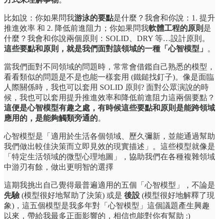
比如說：你如果問我
游泳的要點
是什麼？我會和你說：1. 提升
推進效率 和 2. 降低前進阻力；你如果問我
軟體工程的原則
是
什麼？我會和你說兩個原則：SOLID、DRY 等…設計原則。
這些要點和原則，就是我們面對該領域的一種「心智模型」
。
當我們面對不同領域的問題時，常常會借鑑自己熟悉的模型，
看看類似的問題是不是也能一樣套用 (鐵鎚找釘子)。像是面臨
人際關係時，我也可以套用 SOLID 原則? 面對公眾演說的時
候，我也可以套用提升推進效率和降低前進阻力這兩個要點？
這便是心智模型有趣之處，有時候這些要點和原則是能跨領域
應用的，是能夠觸類旁通的
。
心智模型是「適用於生活各個領域、歷久彌新，並能通過幫助
我們做出較佳決策而立即見效的現實描述」。這些模型就像是
「特定生活領域的微型心理地圖」，協助我們在各種複雜領域
中游刃有餘，做出更明智的選擇
這期我挑出自己覺得最普遍適用的五個「心智模型」，不論是
先驗
(模型很好地幫助了決策) 或是
後設
(模型很好地解釋了現
象)，這五個模型是我多年對「心智模型」這個議題產生興趣
以來，帶給我最多正面影響的，相信也能對你有幫助 :)