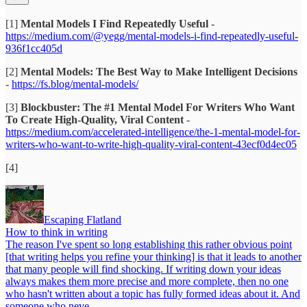
[1]
Mental Models I Find Repeatedly Useful
-
https://medium.com/@yegg/mental-models-i-find-repeatedly-useful-
936f1cc405d
[2]
Mental Models: The Best Way to Make Intelligent Decisions
-
https://fs.blog/mental-models/
[3]
Blockbuster: The #1 Mental Model For Writers Who Want
To Create High-Quality, Viral Content
-
https://medium.com/accelerated-intelligence/the-1-mental-model-for-
writers-who-want-to-write-high-quality-viral-content-43ecf0d4ec05
[4]
Escaping Flatland
How to think in writing
The reason I've spent so long establishing this rather obvious point
[that writing helps you refine your thinking] is that it leads to another
that many people will find shocking. If writing down your ideas
always makes them more precise and more complete, then no one
who hasn't written about a topic has fully formed ideas about it. And
someone who neve…