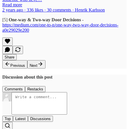
Read more
2 years ago · 336 likes · 30 comments · Henrik Karlsson
[5]
One-way & Two-way Door Decisions
-
https://medium.com/one-to-n/one-way-two-way-door-decisions-
a0e29029e200
Share
Previous
Next
Discussion about this post
Comments
Restacks
Top
Latest
Discussions