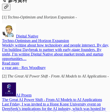
🔖 參考資料
[1]
Techno-Optimism and Horizon Expansion
-
Digital Native
Techno-Optimism and Horizon Expansion
Weekly writing about how technology and people intersect. By day,
I’m building Daybreak to partner with early-stage founders. By
night, I’m writing Digital Native about market trends and startup
opportunities…
Read more
a year ago · Rex Woodbury
[2]
The Great AI Power Shift - From AI Models to AI Applications
-
AI Proem
The Great AI Power Shift - From AI Models to AI Applications
Last Friday, I was invited to a Hong Kong University event on
DeepSeek’s implications for the AI industry, which was hosted by