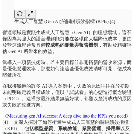
生成人工智慧 (Gen AI)的關鍵績效指標 (KPIs) [4]
營運領域是實踐生成式人工智慧（Gen AI）的理想場域，這不
僅因為其強大的語言理解能力能在各環節大幅降低成本，更由
於營運流程通常具備
較成熟的測量與報告機制
，有助於精確評
估 Gen AI 所帶來的效益。
當導入一項新技術時，若主要目標並非開拓新的營收來源，而
是優化營運效率，那麼如何讓這些優化成效清晰可見，便成為
關鍵所在。
在我接觸過的許多 AI 導入案例中，失敗的原因往往在於初期
未能明確定義目標成效，僅以「試試看」的心態進行概念驗證
（POC）。這導致最終結果無論好壞，都難以釐清成功的原因
或失敗的改進方向。
《
Measuring gen AI success: A deep dive into the KPIs you need
》
[4] 一文深入探討了如何衡量生成式人工智慧的關鍵績效指標
（KPI），包括
模型品質
、
系統效能
、
業務營運
、
採用率
以及