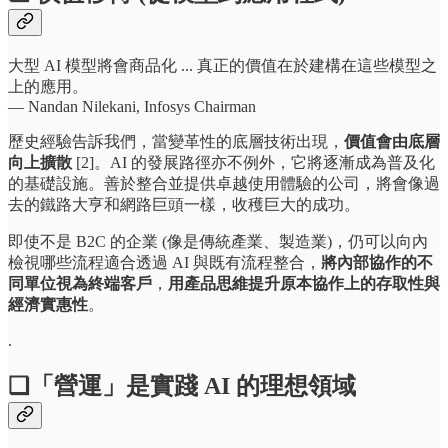
大型 AI 模型將會商品化 ... 真正的價值在於建構在這些模型之
上的應用。
— Nandan Nilekani, Infosys Chairman
歷史經驗告訴我們，當變革性的底層技術出現，
價值會由底層
向上擴散
[2]。AI 的發展路徑亦不例外，它將逐漸成為普及化
的基礎設施。善於整合並提供卓越使用體驗的公司，將會像過
去的鐵路大亨和網路巨頭一樣，收穫巨大的成功。
即使不是 B2C 的企業 (像是傳統產業、製造業)，仍可以向內
檢視哪些流程適合透過 AI 與既有流程整合，
將內部協作的不
同單位視為終端客戶
，
用產品思維提升原本協作上的存取性與
經濟實惠性
。
.
❏「營運」是實踐 AI 的理想領域