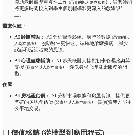
協助老師處理重複性工作 (
，讓老師能
昂貴的以人為本服務)
將更多時間投入到學生個別輔導和更深入的教學設計
上。
醫療保健：
AI 診斷輔助：
AI 分析醫學影像、病歷等數據 (
昂貴的以
，協助醫生更快速、準確地診斷疾病，減少
人為本服務)
誤診和延誤治療的風險。
AI 心理健康輔助：
AI 聊天機器人提供初步心理諮詢與
支援 (
，降低尋求心理健康服務的門
昂貴的以人為本服務)
檻。
住屋
：
AI 房地產估價：
AI 分析市場數據和房屋資訊，提供更
準確的房地產估價 (
，讓買賣雙方能更
昂貴的以人為本服務)
公平地交易。
.
❏ 價值移轉 (從模型到應用程式)