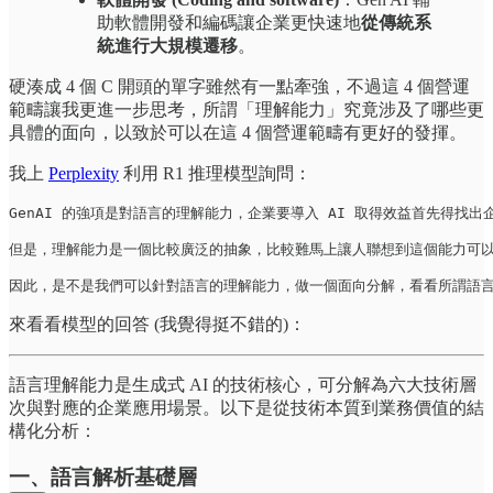
助軟體開發和編碼讓企業更快速地
從傳統系
統進行大規模遷移
。
硬湊成 4 個 C 開頭的單字雖然有一點牽強，不過這 4 個營運
範疇讓我更進一步思考，所謂「理解能力」究竟涉及了哪些更
具體的面向，以致於可以在這 4 個營運範疇有更好的發揮。
我上
Perplexity
利用 R1 推理模型詢問：
GenAI 的強項是對語言的理解能力，企業要導入 AI 取得效益首先得找
但是，理解能力是一個比較廣泛的抽象，比較難馬上讓人聯想到這個能力可以
因此，是不是我們可以針對語言的理解能力，做一個面向分解，看看所謂語
來看看模型的回答 (我覺得挺不錯的)：
語言理解能力是生成式 AI 的技術核心，可分解為六大技術層
次與對應的企業應用場景。以下是從技術本質到業務價值的結
構化分析：
一、語言解析基礎層