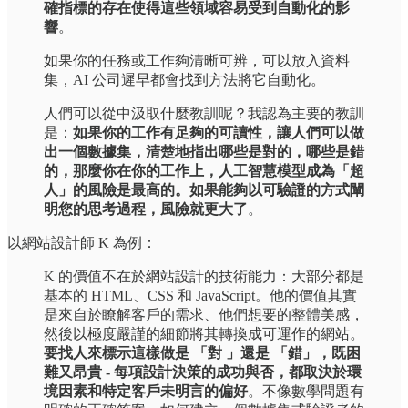
確指標的存在使得這些領域容易受到自動化的影
響
。
如果你的任務或工作夠清晰可辨，可以放入資料
集，AI 公司遲早都會找到方法將它自動化。
人們可以從中汲取什麼教訓呢？我認為主要的教訓
是：
如果你的工作有足夠的可讀性，讓人們可以做
出一個數據集，清楚地指出哪些是對的，哪些是錯
的，那麼你在你的工作上，人工智慧模型成為「超
人」的風險是最高的。如果能夠以可驗證的方式闡
明您的思考過程，風險就更大了
。
以網站設計師 K 為例：
K 的價值不在於網站設計的技術能力：大部分都是
基本的 HTML、CSS 和 JavaScript。他的價值其實
是來自於瞭解客戶的需求、他們想要的整體美感，
然後以極度嚴謹的細節將其轉換成可運作的網站。
要找人來標示這樣做是 「對 」還是 「錯」，既困
難又昂貴 - 每項設計決策的成功與否，都取決於環
境因素和特定客戶未明言的偏好
。不像數學問題有