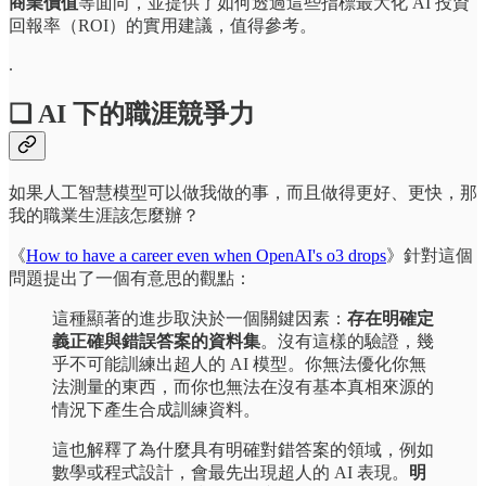
商業價值
等面向，並提供了如何透過這些指標最大化 AI 投資
回報率（ROI）的實用建議，值得參考。
.
❏ AI 下的職涯競爭力
如果人工智慧模型可以做我做的事，而且做得更好、更快，那
我的職業生涯該怎麼辦？
《
How to have a career even when OpenAI's o3 drops
》針對這個
問題提出了一個有意思的觀點：
這種顯著的進步取決於一個關鍵因素：
存在明確定
義正確與錯誤答案的資料集
。沒有這樣的驗證，幾
乎不可能訓練出超人的 AI 模型。你無法優化你無
法測量的東西，而你也無法在沒有基本真相來源的
情況下產生合成訓練資料。
這也解釋了為什麼具有明確對錯答案的領域，例如
數學或程式設計，會最先出現超人的 AI 表現。
明