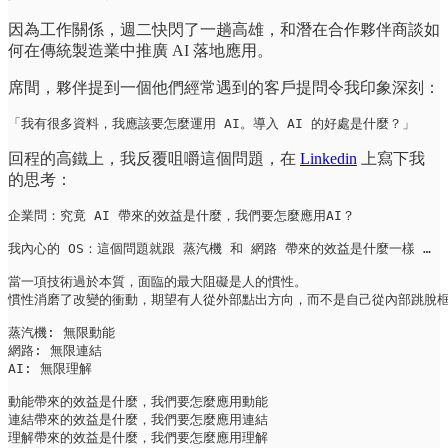
因為工作關係，週二快閃了一趟高雄，和潛在合作夥伴商談如
何在傳統製造業中推廣 AI 落地應用。
席間，夥伴提到一個他們經常遇到的客戶提問令我印象深刻：
「我有很多資料，我應該要怎麼運用 AI。導入 AI 的好處是什麼？」
回程的高鐵上，我反覆咀嚼這個問題，在
Linkedin
上寫下我
的思考：
企業問：究竟 AI 帶來的效益是什麼，我們要怎麼應用AI？

我內心的 OS：這個問題就跟 蒸汽機 和 網路 帶來的效益是什麼一樣 …

當一項技術過於本質，面臨的最大阻礙是人的慣性。

慣性消磨了改變的衝動，期望有人從外部點出方向，而不是自己從內部跳脫框
蒸汽機: 無限動能

網路: 無限連結

AI: 無限理解

動能帶來的效益是什麼，我們要怎麼應用動能

連結帶來的效益是什麼，我們要怎麼應用連結

理解帶來的效益是什麼，我們要怎麼應用理解
