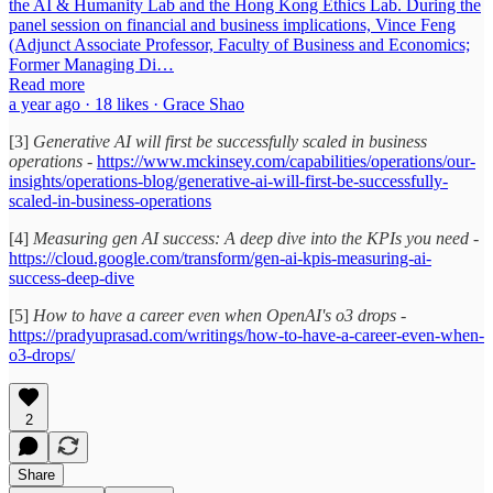
the AI & Humanity Lab and the Hong Kong Ethics Lab. During the
panel session on financial and business implications, Vince Feng
(Adjunct Associate Professor, Faculty of Business and Economics;
Former Managing Di…
Read more
a year ago · 18 likes · Grace Shao
[3]
Generative AI will first be successfully scaled in business
operations
-
https://www.mckinsey.com/capabilities/operations/our-
insights/operations-blog/generative-ai-will-first-be-successfully-
scaled-in-business-operations
[4]
Measuring gen AI success: A deep dive into the KPIs you need
-
https://cloud.google.com/transform/gen-ai-kpis-measuring-ai-
success-deep-dive
[5]
How to have a career even when OpenAI's o3 drops
-
https://pradyuprasad.com/writings/how-to-have-a-career-even-when-
o3-drops/
2
Share