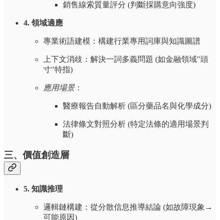
銷售線索質量評分 (判斷採購意向強度)
4. 領域適應
專業術語建模：構建行業專用詞庫與知識圖譜
上下文消歧：解決一詞多義問題 (如金融領域"頭
寸"特指)
應用場景
：
醫療報告自動解析 (區分藥品名與化學成分)
法律條文對照分析 (特定法條的適用場景判
斷)
三、價值創造層
5. 知識推理
邏輯鏈構建：從分散信息推導結論 (如故障現象→
可能原因)