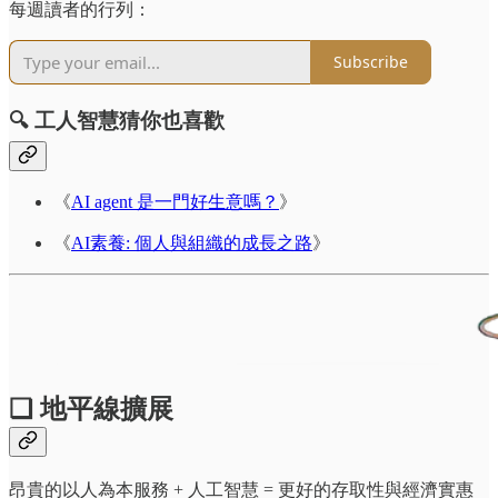
每週讀者的行列：
Subscribe
🔍 工人智慧猜你也喜歡
《
AI agent 是一門好生意嗎？
》
《
AI素養: 個人與組織的成長之路
》
❏ 地平線擴展
昂貴的以人為本服務 + 人工智慧 = 更好的存取性與經濟實惠