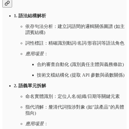
1. 語法結構解析
依存句法分析：建立詞語間的邏輯關係圖譜 (如主
謂賓結構)
詞性標註：精確識別動詞/名詞/形容詞等語法角色
應用場景
：
合約審查自動化 (識別責任主體與義務條款)
技術文檔結構化 (提取 API 參數與函數關係)
2. 語義單元拆解
命名實體識別：定位人名/組織/日期等關鍵元素
指代消解：釐清代詞指涉對象 (如"該產品"的具體
指向)
應用場景
：