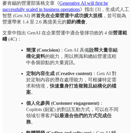
麥肯錫的營運部落格文章《
Generative AI will first be
successfully scaled in business operations
》指出 [3]，生成式人工
智慧 (Gen AI) 將
首先在企業營運中成功擴大規模
，並可能為
營運帶來 1.4 至 2.6 萬億美元的
節約機會
。
文章中指出 GenAI 在企業營運中適合發揮功效的 4 個
營運範
疇
(4C)：
簡潔 (Concision)
：Gen AI 具備
詮釋大量非結
構化資料
的能力，用以辨識和總結營運流程
中各個節點的大量資訊。
定制內容生成 (Creative content)
：Gen AI 對
於定制內容的潛在處理能力，可根據特定需
求和情境，
快速量身打造複雜且結構化的檔
案
。
個人化參與 (Customer engagement)
：
Copilots (副駕) 的對話互動方式，可以在不同
領域引導客戶
以最適合他們的方式完成任
務
。
軟體開發 (Coding and software)
：Gen AI 輔