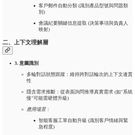
客戶郵件自動分類 (識別產品型號與問題類
別)
會議紀要關鍵信息提取 (決策事項與負責人
映射)
二、上下文理解層
3. 意圖識別
多輪對話狀態跟蹤：維持跨對話輪次的上下文連貫
性
隱含需求推斷：從表面詢問推導真實需求 (如"系統
慢"可能需硬體升級)
應用場景
：
智能客服工單自動升級 (識別客戶情緒與緊
急程度)