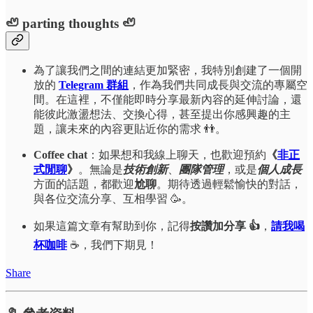
🦥 parting thoughts 🦥
為了讓我們之間的連結更加緊密，我特別創建了一個開
放的
Telegram 群組
，作為我們共同成長與交流的專屬空
間。在這裡，不僅能即時分享最新內容的延伸討論，還
能彼此激盪想法、交換心得，甚至提出你感興趣的主
題，讓未來的內容更貼近你的需求 👬。
Coffee chat
：如果想和我線上聊天，也歡迎預約
《
非正
式閒聊
》
。無論是
技術創新
、
團隊管理
，或是
個人成長
方面的話題，都歡迎
尬聊
。期待透過輕鬆愉快的對話，
與各位交流分享、互相學習 🥳。
如果這篇文章有幫助到你，記得
按讚加分享 👍
，
請我喝
杯咖啡
☕，我們下期見！
Share