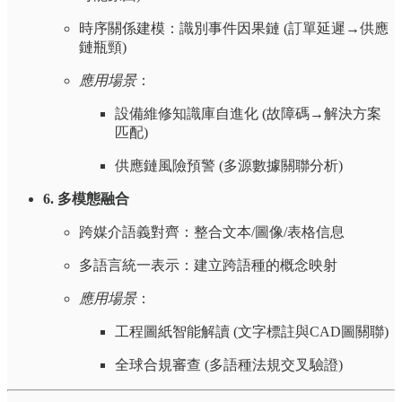
時序關係建模：識別事件因果鏈 (訂單延遲→供應
鏈瓶頸)
應用場景
：
設備維修知識庫自進化 (故障碼→解決方案
匹配)
供應鏈風險預警 (多源數據關聯分析)
6. 多模態融合
跨媒介語義對齊：整合文本/圖像/表格信息
多語言統一表示：建立跨語種的概念映射
應用場景
：
工程圖紙智能解讀 (文字標註與CAD圖關聯)
全球合規審查 (多語種法規交叉驗證)