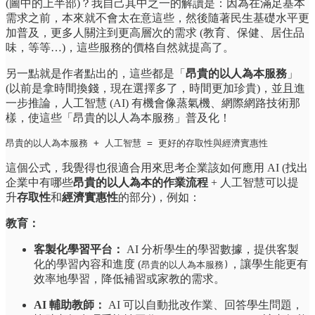
(圖中的上半部)？我自己其中之一的解讀是：因為在滿足基本
需求之前，本來就不會太在意這些，然後隨著民生基礎水平更
加普及，更多人關注到更高層次的需求 (教育、保健、居住品
味，等等…)，這些服務的價格自然就提高了。
另一點就是作者點出的，這些都是「
昂貴的以人為本服務
」
(以前是拿時間換錢，現在選擇多了，時間更加珍貴)，並且進
一步推論，人工智慧 (AI) 有機會像蒸氣機、網際網路技術那
樣，使這些「昂貴的以人為本服務」普及化！
昂貴的以人為本服務 + 人工智慧 = 更好的存取性與經濟實惠性
這個公式，我覺得也很適合用來思考企業該如何應用 AI (找出
企業中有哪些
昂貴的以人為本的作業流程
+ 人工智慧可以提
升
存取性
和
經濟實惠性
的部分)，例如：
教育：
客製化學習平台：
AI 分析學生的學習數據，提供客製
化的學習內容和進度 (
，讓學生能更有
昂貴的以人為本服務)
效率地學習，降低補習或家教的需求。
AI 輔助教師：
AI 可以自動批改作業、回答學生問題，