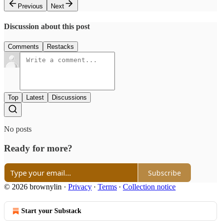
Previous
Next
Discussion about this post
Comments
Restacks
Top
Latest
Discussions
No posts
Ready for more?
Subscribe
© 2026 brownylin
·
Privacy
∙
Terms
∙
Collection notice
Start your Substack