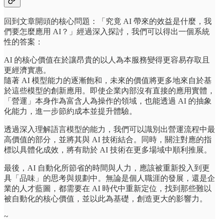
回到文章開頭的核心問題：「究竟 AI 帶來的效益是什麼，我
們要怎麼應用 AI？」經過深入探討，我們可以得出一個系統
性的答案：
AI 的核心價值在於讓昂貴的以人為本服務變得更容易存取且
更經濟實惠。
隨著 AI 模型能力的逐漸飽和，未來的價值將更多地來自於基
於這些模型的創新應用。即使企業內部沒有直接的應用實體，
「營運」本身作為富含人為操作的領域，也能透過 AI 的抽象
化能力，進一步節約成本並提升體驗。
透過深入理解語言模型的能力，我們可以識別出營運流程中最
高價值的部分，並將其與 AI 技術結合。同時，關注對應的指
標以具體化成效，將有助於 AI 技術在更多場域中順利推展。
最後，AI 自動化所節省的時間與人力，應該被重新投入到更
具「品味」的思考與規劃中。無論是個人職涯的發展，還是企
業的人才藍圖，都需要在 AI 時代中重新定位，找到那些難以
被自動化的核心價值，並以此為基礎，創造更大的影響力。
~