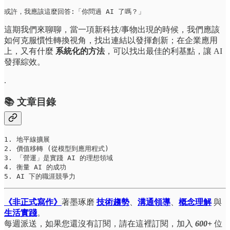
或許，我應該這麼回答:「你問過 AI 了嗎？」
這期我們來聊聊，當一項新科技/事物出現的時候，我們應該
如何克服慣性轉換視角，找出連結以發揮創新；在企業應用
上，又有什麼
系統化的方法
，可以找出最佳的利基點，讓 AI
發揮綜效。
.
📚 文章目錄
1. 地平線擴展

2. 價值移轉 (從模型到應用程式)

3. 「營運」是實踐 AI 的理想領域

4. 衡量 AI 的成功

5. AI 下的職涯競爭力
《非正式寫作》
著墨琢磨
技術趨勢
、
溝通領導
、
概念理解
與
生活實踐
。
每週派送，如果您還沒有訂閱，請在這裡訂閱，加入
600+
位