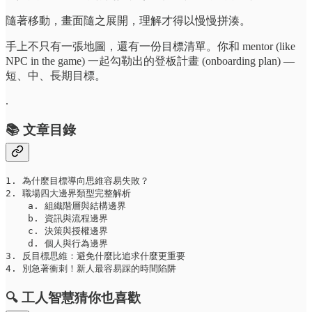
隨著移動，畫面隨之展開，理解才得以慢慢拼湊。
手上不只有一張地圖，還有一份目標清單。你和 mentor (like
NPC in the game) 一起勾勒出的登板計畫 (onboarding plan) —
短、中、長期目標。
.
📚 文章目錄
1. 為什麼目標導向思維容易失敗？

2. 職場四大邊界類型完整解析

    a. 組織階層與結構邊界

    b. 資訊與流程邊界

    c. 決策與授權邊界

    d. 個人與行為邊界

3. 反目標思維：避免什麼比追求什麼更重要

4. 別急著衝刺！新人最容易踩的時間陷阱
🔍 工人智慧猜你也喜歡