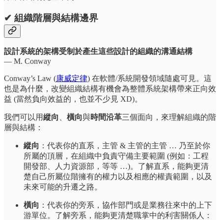
✔ 組織階層
與結構邊界
設計系統的架構受制於產生這些設計的組織的溝通結構
— M. Conway
Conway’s Law (
康威定律
) 在軟體/系統開發領域隨處可見。這
也是為什麼，改變組織結構有機會為整體系統架構帶來正向效
益 (當然負向效益的，也並不少見 XD)。
我們可以用
縱向
、
橫向
與
時間沿革
三個面向，來理解組織的階
層與結構：
縱向
：代表你的直系，主管 & 主管的主管 … 乃至於你
所屬的頂層，在組織中負責守備主要範圍 (例如：工程
開發部、人力資源部，等等 …)。了解直系，能夠更清
楚自己所屬位階擁有的權力以及相應的權責範圍，以及
未來可能的升遷之路。
橫向
：代表你的旁系，協作部門或是業務往來中的上下
游單位。了解旁系，能夠更清楚職掌中的利害關係人：