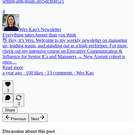
setting-anti-goals-3ec5dcb0d521
4
Wes Kao's Newsletter
Everything takes longer than you think
👋 Hey, it’s Wes. Welcome to my weekly newsletter on managing
up, leading teams, and standing out as a high performer. For more,
check out my intensive course on Executive Communication &
Influence for Senior ICs and Managers → New August cohort is
open…
Read more
a year ago · 100 likes · 13 comments · Wes Kao
3
3
Share
Previous
Next
Discussion about this post