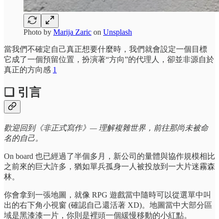
Photo by
Marija Zaric
on
Unsplash
當我們不確定自己真正想要什麼時，我們就會設定一個目標
它成了一個預留位置，扮演著“方向”的代理人，卻並非源自於
真正的方向感
1
❏ 引言
歡迎回到《非正式寫作》— 理解複雜世界，前往那尚未被命
名的自己。
On board 也已經過了半個多月，新公司的量體與協作規模相比
之前來的巨大許多，猶如單兵孤身一人被投放到一大片迷霧森
林。
你會拿到一張地圖，就像 RPG 遊戲當中隨時可以從選單中叫
出的右下角小視窗 (確認自己還活著 XD)。地圖當中大部分區
域是黑漆漆一片，你則是裡頭一個緩慢移動的小紅點。