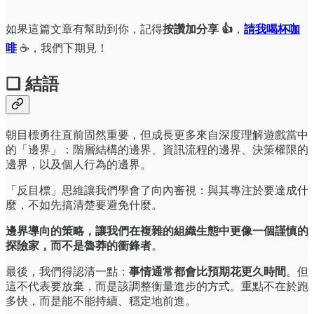
如果這篇文章有幫助到你，記得
按讚加分享 👍
，
請我喝杯咖
啡
☕，我們下期見！
❏ 結語
朝目標勇往直前固然重要，但成長更多來自深度理解遊戲當中
的「邊界」：階層結構的邊界、資訊流程的邊界、決策權限的
邊界，以及個人行為的邊界。
「反目標」思維讓我們學會了向內審視：與其專注於要達成什
麼，不如先搞清楚要避免什麼。
邊界導向的策略，讓我們在複雜的組織生態中更像一個謹慎的
探險家，而不是魯莽的衝鋒者
。
最後，我們得認清一點：
事情通常都會比預期花更久時間
。但
這不代表要放棄，而是該調整衡量進步的方式。重點不在於跑
多快，而是能不能持續、穩定地前進。