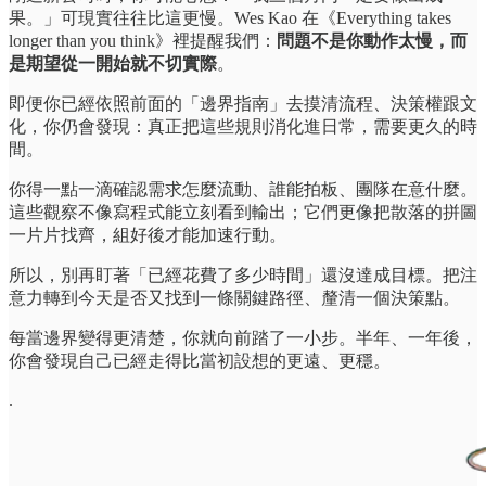
果。」可現實往往比這更慢。Wes Kao 在《Everything takes
longer than you think》裡提醒我們：
問題不是你動作太慢，而
是期望從一開始就不切實際
。
即便你已經依照前面的「邊界指南」去摸清流程、決策權跟文
化，你仍會發現：真正把這些規則消化進日常，需要更久的時
間。
你得一點一滴確認需求怎麼流動、誰能拍板、團隊在意什麼。
這些觀察不像寫程式能立刻看到輸出；它們更像把散落的拼圖
一片片找齊，組好後才能加速行動。
所以，別再盯著「已經花費了多少時間」還沒達成目標。把注
意力轉到今天是否又找到一條關鍵路徑、釐清一個決策點。
每當邊界變得更清楚，你就向前踏了一小步。半年、一年後，
你會發現自己已經走得比當初設想的更遠、更穩。
.