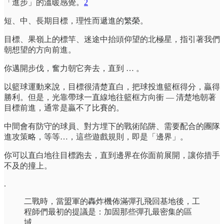
「進步」的溫暖感覺。
2
短、中、長期目標，理性而遞進的繁榮。
目標、果嶺上的標竿、迷途中抬頭仰望的北極星，指引著我們
朝想望的方向前進。
你邁開步伐，奮力朝它奔去，直到 … 。
以籃球運動來說，目標很清楚直白，把球投進籃框得分，贏得
勝利。但是，光靠帶球一直線地往籃框方向衝 — 清楚地朝著
目標前進，通常是贏不了比賽的。
中間會有防守的球員、對方埋下的戰術陷阱、需要配合的團隊
進攻策略，等等…，這些遊戲規則，即是「邊界」。
你可以直白地往目標跑去，直到邊界在你面前展開，讓你措手
不及的撞上。
.
二戰時，當盟軍的轟炸機佈滿彈孔飛回基地後，工
程師們最初的提議是：加固那些彈孔最密集的區
域。