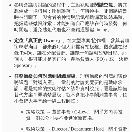
參與會議與討論的過程中，主動觀察並
閱讀空氣
。將其
想像成一場棋局：輪到誰落子、何時換手、哪個路線暫
時被阻斷了，與會者的神情與語氣都透漏著蛛絲馬跡。
把握這些微幅線索，才能知道自己應該在何時發聲、何
時閉嘴，避免越俎代庖也不會錯過關鍵 timing。
定位「真正的 Owner」
。在大型專案/協作裡，參與者頭
銜琳瑯滿目，卻未必每個人都握有拍板權。觀察誰在紀
錄 To-Do、誰在分配資源、誰能一句話就改變日程。那
個人，很可能才是真正的「產品負責人 (PO)」或「決策
Sponsor」。
任務層級如何對應到組織層級
。理解層級的對應能讓你
將議題「對號入座」：當前的討論究竟要的是戰略承
諾，還是純粹的技術評估？該帶資料說服，還是該準備
替代方案？弄清楚層級，就不會把小事鬧到董事會，也
不會把大事塞給一線工程師扛：
策略決策 → 董監事會 / C-Level：關乎方向與投
資，例如公司要不要進軍新市場。
戰術決策 → Director / Department Head：關乎資源