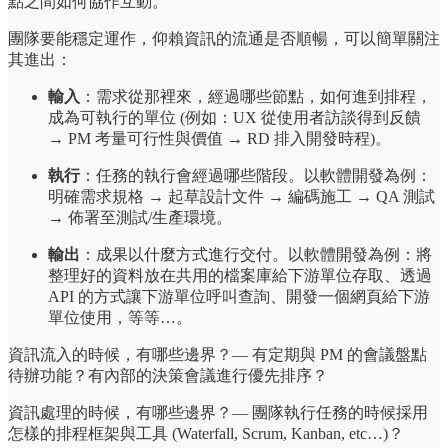
點之間如何協作互動。
團隊要能穩定運作，仰賴資訊的流通是否順暢，可以簡單關注
其進出：
輸入
：需求從那裡來，經過哪些節點，如何進到排程，
成為可執行的單位 (例如：UX 從使用者訪談得到反饋
→ PM 考量可行性與價值 → RD 排入開發時程)。
執行
：任務的執行會經過哪些階段。以軟體開發為例：
明確需求規格 → 起草設計文件 → 編碼施工 → QA 測試
→ 佈署至測試/生產環境。
輸出
：成果以什麼方式進行交付。以軟體開發為例：將
整理好的資料放在共用的檔案庫給下游單位存取、透過
API 的方式讓下游單位呼叫查詢、開發一個網頁給下游
單位使用，等等…。
資訊流入的時候，有哪些邊界？— 有定期與 PM 的會議盤點
待辦功能？有內部的決策會議進行優先排序？
資訊處理的時候，有哪些邊界？— 團隊執行任務的時候採用
怎樣的排程框架與工具 (Waterfall, Scrum, Kanban, etc…)？