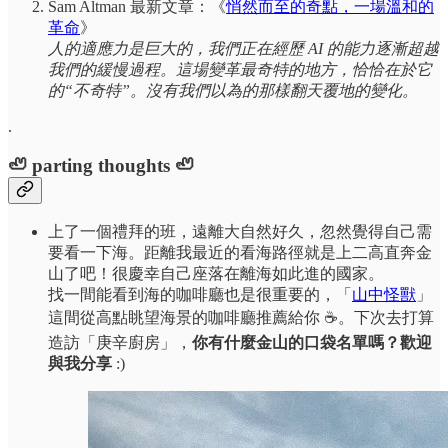
Sam Altman 最新文章：《
悄然而至的奇點，一場溫和的
革命
》
人的適應力是巨大的，我們正在經歷 AI 的能力逐漸超越
我們的緩慢過程。這場變革最奇特的地方，恰恰在於它
的“不奇特”。沒有我們以為的那樣翻天覆地的變化。
.
🦥 parting thoughts 🦥
上了一個禮拜的班，遠離大自然好久，忽然覺得自己需
要看一下海。距離我最近的看海路徑就是上二高直奔金
山了吧！很慶幸自己座落在離海如此進的國家。
找一間能看到海的咖啡廳也是很重要的，「
山中怪獸
」
這間從高點眺望海景的咖啡廳推薦給你 ☕。下次去打算
造訪「庚辛廚房」，
你有什麼金山的口袋名單嗎？歡迎
與我分享
:)