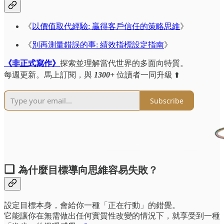
《
以價值取代經驗: 贏得客戶信任的策略思維
》
《
別再測量錯誤的事: 績效指標設定指南
》
《非正式寫作》
探索並理解當代世界的多面向特質。
每週更新。馬上訂閱，與
1300+
位讀者一同升級 ⬆️
Subscribe
❏
為什麼目標導向思維容易失敗？
設定目標本身，會給你一種「正在行動」的錯覺。
它能讓你在無需做出任何實質性改變的情況下，就享受到一種