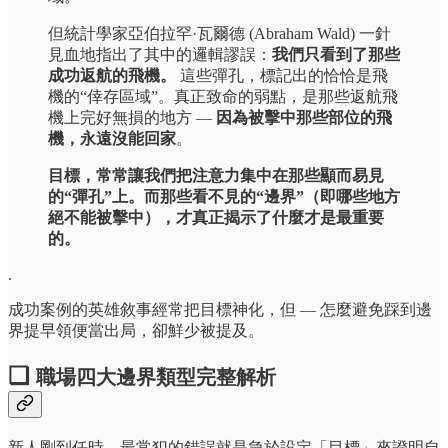
但統計學家亞伯拉罕·瓦爾德 (Abraham Wald) 一針
見血地指出了其中的邏輯謬誤：
我們只看到了那些
成功返航的飛機。
這些彈孔，標記出的恰恰是飛
機的“倖存區域”。真正致命的弱點，是那些返航飛
機上完好無損的地方 —
因為被擊中那些部位的飛
機，永遠沒能回家
。
目標，常常讓我們把注意力集中在那些顯而易見
的“彈孔”上。而那些看不見的“邊界”（即哪些地方
絕不能被擊中），才真正揭示了什麼才是最重要
的。
.
成功案例的英雄敘事經常把目標神化，但 — 怎麼避免踩到邊
界提早領便當出局，卻鮮少被提及。
❏
職場四大邊界類型完整解析
新人剛到任時，最常犯的錯誤就是急於設定「目標」來證明自