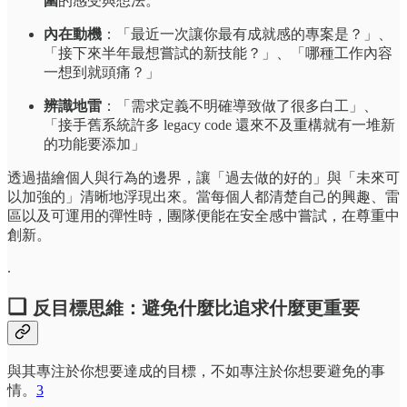
圍
的感受與想法。
內在動機
：「最近一次讓你最有成就感的專案是？」、
「接下來半年最想嘗試的新技能？」、「哪種工作內容
一想到就頭痛？」
辨識地雷
：「需求定義不明確導致做了很多白工」、
「接手舊系統許多 legacy code 還來不及重構就有一堆新
的功能要添加」
透過描繪個人與行為的邊界，讓「過去做的好的」與「未來可
以加強的」清晰地浮現出來。當每個人都清楚自己的興趣、雷
區以及可運用的彈性時，團隊便能在安全感中嘗試，在尊重中
創新。
.
❏
反目標思維：避免什麼比追求什麼更重要
與其專注於你想要達成的目標，不如專注於你想要避免的事
情。
3