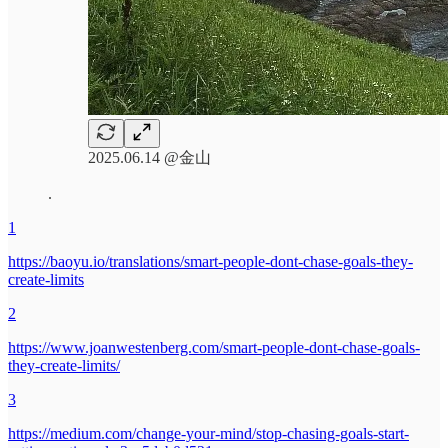
2025.06.14 @金山
.
1
https://baoyu.io/translations/smart-people-dont-chase-goals-they-
create-limits
2
https://www.joanwestenberg.com/smart-people-dont-chase-goals-
they-create-limits/
3
https://medium.com/change-your-mind/stop-chasing-goals-start-