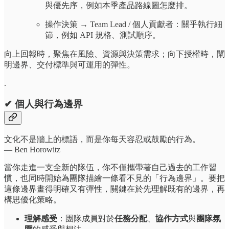
與優先序，例如本季產品路線圖怎麼排。
操作決策 → Team Lead / 個人貢獻者：關乎執行細
節，例如 API 規格、測試順序。
向上回報時，聚焦在風險、資源與決策需求；向下授權時，闡
明邊界、交付標準與可運用的彈性。
.
✔
個人與行為邊界
文化不是牆上的標語，而是你每天容忍或鼓勵的行為。
— Ben Horowitz
當你走進一支全新的隊伍，你不僅攜帶著自己過去的工作習
慣，也同時開始為團隊描繪一條看不見的「行為邊界」。要把
這條邊界畫得明確又有彈性，關鍵在於先理解既有的邊界，再
構思優化策略。
理解感受
：團隊成員對於
任務分配
、
協作方式
與
團隊氛