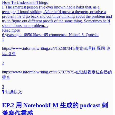
How To Understand Things
I. The smartest person I’ve ever known had a habit that, as a
teenager, I found striking. After he’d prove a theorem, or solve a
problem, he’d go back and continue thinking about the problem and
try to figure out different proofs of the same thing. Sometimes he’d
spend hours on a problem…
Read more
6 years ago · 6850 likes · 65 comments · Nabeel S. Qureshi
1
https://www.informalwriting.cc/i/152387341/創意etl理解-異同-連
結-引導
2
https://www.informalwriting.cc/i/157377975/在連結裡定位自己的
聲音
3
🎙️ 知識快充
EP.2 用 NotebookLM 生成的 podcast 刺
激寫作靈感