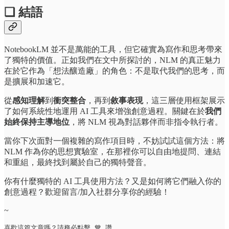
❏ 結語
NotebookLM 並不是萬能的工具，但它確實為寫作和思考帶來
了獨特的價值。正如我們在文中所探討的，NLM 的真正魅力
在於它作為「想法釀造廠」的角色：不是取代我們的思考，而
是擴展和加速它。
從
感知理解
到
衝突整合
，再到
敘事表現
，這三層使用框架展示
了如何系統性地運用 AI 工具來增強創意過程。關鍵在於
我們
始終保持主導地位
，將 NLM 視為對話夥伴而非指令執行者。
當你下次面對一個複雜的寫作項目時，不妨試試這個方法：將
NLM 作為你的思想實驗室，在那裡你可以自由地提問、連結
和重組，最終找到屬於自己的獨特聲音。
你有什麼獨特的 AI 工具使用方法？又是如何將它們融入你的
創意過程？歡迎留言/加入社群分享你的經驗！
~
喜歡這篇文章嗎？請務必點擊 💙 讚。
