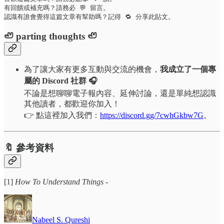
有回饋或補充嗎？請務必 💬 留言。

認識有誰會覺得這篇文章有幫助嗎？記得 🔁 分享此貼文。
🦥 parting thoughts 🦥
為了讓大家有更多互動與交流的機會，
我成立了一個專
屬的 Discord 社群 🎧
不論是想聊聊電子報內容、延伸討論，還是單純想認識
其他讀者，都歡迎你加入！
👉 點這裡加入我們：
https://discord.gg/7cwhGkbw7G
。
🔖 參考資料
[1]
How To Understand Things
-
Nabeel S. Qureshi