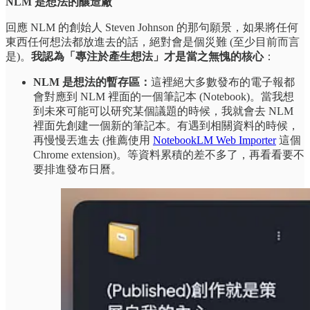
NLM 是想法的釀造廠
回應 NLM 的創始人 Steven Johnson 的那句願景，如果將任何
東西任何想法都放進去的話，絕對會是個災難 (至少目前而言
是)。
我認為「專注於產生想法」才是當之無愧的核心
：
NLM 是想法的暫存區：
這裡絕大多數發布的電子報都
會對應到 NLM 裡面的一個筆記本 (Notebook)。當我想
到未來可能可以研究某個議題的時候，我就會去 NLM
裡面先創建一個新的筆記本。有遇到相關資料的時候，
再慢慢丟進去 (推薦使用
NotebookLM Web Importer
這個
Chrome extension)。等資料累積的差不多了，再看看要不
要排進發布日曆。