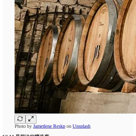
Photo by
Jametlene Reskp
on
Unsplash