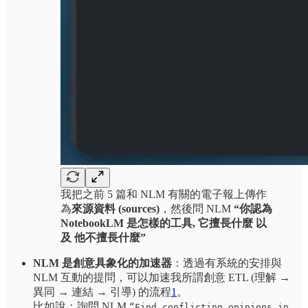
我把之前 5 篇和 NLM 有關的電子報上傳作
為
來源資料 (sources)
，然後問 NLM
“你認為
NotebookLM 是怎樣的工具, 它擅長什麼 以
及 他不擅長什麼”
NLM 是創意具象化的加速器
：透過有系統的安排與
NLM 互動的提問，可以加速我所謂創意 ETL (理解 →
異同 → 連結 → 引導)
的流程
1
。
比如說：詢問 NLM
“Find conflicting opinions in