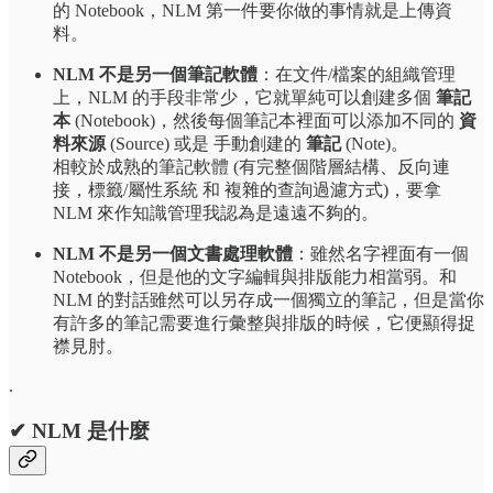
的 Notebook，NLM 第一件要你做的事情就是上傳資
料。
NLM 不是另一個筆記軟體
：在文件/檔案的組織管理
上，NLM 的手段非常少，它就單純可以創建多個
筆記
本
(Notebook)，然後每個筆記本裡面可以添加不同的
資
料來源
(Source) 或是 手動創建的
筆記
(Note)。
相較於成熟的筆記軟體 (有完整個階層結構、反向連
接，標籤/屬性系統 和 複雜的查詢過濾方式)，要拿
NLM 來作知識管理我認為是遠遠不夠的。
NLM 不是另一個文書處理軟體
：雖然名字裡面有一個
Notebook，但是他的文字編輯與排版能力相當弱。和
NLM 的對話雖然可以另存成一個獨立的筆記，但是當你
有許多的筆記需要進行彙整與排版的時候，它便顯得捉
襟見肘。
.
✔ NLM 是什麼