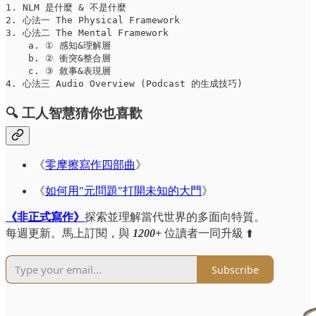
1. NLM 是什麼 & 不是什麼

2. 心法一 The Physical Framework

3. 心法二 The Mental Framework

    a. ① 感知&理解層

    b. ② 衝突&整合層

    c. ③ 敘事&表現層

4. 心法三 Audio Overview (Podcast 的生成技巧)
🔍 工人智慧猜你也喜歡
《
零摩擦寫作四部曲
》
《
如何用"元問題"打開未知的大門
》
《非正式寫作》
探索並理解當代世界的多面向特質。
每週更新。馬上訂閱，與
1200+
位讀者一同升級 ⬆️
Subscribe