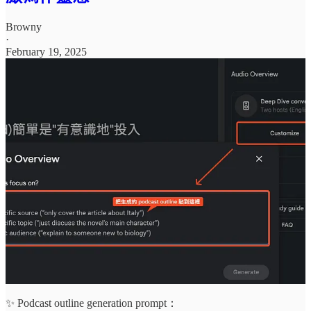
Browny
·
February 19, 2025
✨ Podcast outline generation prompt：