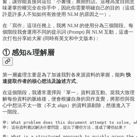
窗，讓你能直接與這位「小書僮」展開對話。這種高度自由意
味著掌控權完全在你手中，因此你需要明確自己的目的（這或
許是許多人不知如何有效使用 NLM 的原因之一）。
在「寫作」這項任務上，我將 NLM 的使用分為三個階段。每
個階段我會運用不同的提示詞 (Prompt) 與 NLM 互動，這邊一
次打包分享給大家 (同時有英文和中文版本)：
① 感知&理解層
第一層處理主要是為了加速我對各來源資料的掌握，能夠
快
速提取作者的核心想法及論述方式
。
在這個階段，我通常選擇與「單一」資料源互動。當我大致理
解每份資料的脈絡後，便會根據自身的寫作直覺，將那些與我
心中想法不太一致（不太 align）的資料源剔除，然後進入下
一階段。
💬: What problem does this document attempt to solve, w
💬: 這份資料嘗試解決什麼問題，提出了哪些方法，達成了哪些結果？
💬: What is a structured approach to quickly grasp the 