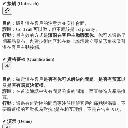
✔ 接觸 (Outreach)
目的
：吸引潛在客戶的注意力並安排會面。
誤區
：Cold call 可以做，但不應該是 1st priority。
行動
：最有效的方式是
讓潛在客戶主動聯繫你
。你可以通過早
期產品發布、創建技術內容和在線上論壇建立專業形象來吸引
潛在客戶主動接觸。
✔ 資格審核 (Qualification)
目的
：確定潛在客戶
是否有你可以解決的問題
、
是否有預算
以
及
是否有購買決策權
。
誤區
：在首次通話中沒有問足夠多的問題，而直接進入產品推
薦。
行動
：通過有針對性的問題專注於理解客戶的痛點與渴望，不
要將這樣的互動視為對抗 (是在相互理解，不是在告白 XD)。
✔ 演示 (Demo)