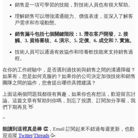
銷售是一項可學習的技能，對技術人員也有很大幫助。
理解銷售可以增強溝通能力、價值表達，並深入了解客
戶需求和市場動態。
銷售漏斗包括七個關鍵階段：1. 潛在客戶開發、2. 接
觸、3. 資格審核、4. 演示、5. 定價、6. 成交和 7. 實施。
技術人員可以通過有效協作和培養軟技能來支持銷售過
程。
在你的工作經驗中，是否遇到過技術與銷售之間的溝通障礙？
如果有，您是如何克服的？如果你的公司決定加強技術和銷售
團隊之間的協作，您會提出哪些具體建議？
上面這兩個問題我都很有興趣，如果你也有想法，歡迎留言討
論。這篇文章有幫助到你嗎，別忘了按讚、訂閱加分享喔，我
們下期再見 👋
~
能讀到這裡真是棒 👏
，Email 訂閱起來不錯過每週更新，也歡
迎追蹤
Twitter
/
Threads
🥳