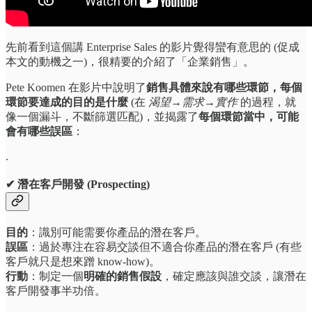
先前看到這個講 Enterprise Sales 的影片覺得蠻有意思的 (促成
本文的動機之一)，很精要的介紹了「企業銷售」。
Pete Koomen 在影片中說明了
銷售具體來說有哪些環節，每個
環節要達成的目的是什麼
(在
渴望→需求→實作
的過程，就
像一個漏斗，不斷篩選匹配)，並揭露了
每個環節當中，可能
會有哪些誤區
：
.
✔ 潛在客戶開發 (Prospecting)
目的
：識別可能需要你產品的潛在客戶。
誤區
：過於專注在容易交談但不適合你產品的潛在客戶 (有些
客戶就只是想來蹭 know-how)。
行動
：制定一個
明確的銷售假設
，確定應該與誰交談，讓潛在
客戶開發事半功倍。