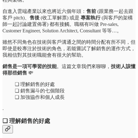
自進入雲端產業以來也將近六個年頭：
售前
(跟業務一起去跟
客戶 pitch)、
售後
(收工單解票) 或是
專案執行
(與客戶的架構
師一起討論建置佈署) 都有接觸。職稱有叫做 Pre-sales,
Customer Engineer, Solution Architect, Consultant 等等…。
雖然不同角色在技術與客戶溝通之間的時間分配有所不同，但
即使是較專注於技術的角色，若能嘗試了解銷售的運作方式，
我相信對其技術職能會有很大的幫助。
銷售是一項可學習的技能
。這篇文章我們來聊聊，
技術人該懂
得那些銷售
💸
❏ 理解銷售的好處
❏ 銷售漏斗的七個階段
❏ 加強協作和個人成長
.
❏ 理解銷售的好處