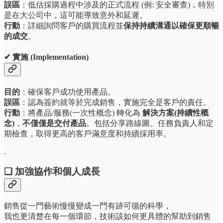
誤區
：低估採購過程中涉及的正式流程 (例: 安全審查)，特別
是在大公司中，這可能導致意外和延遲。
行動
：詳細詢問客戶的購買流程並
保持持續溝通以確保更順暢
的成交
。
✔ 實施 (Implementation)
目的
：確保客戶成功使用產品。
誤區
：認為簽約就等於完成銷售，實施完全是客戶的責任。
行動
：將產品/服務(一次性概念) 轉化為
解決方案(持續性概
念)
，
不僅僅是交付產品
。包括分享路線圖、任務負責人和定
期檢查，取得更高的客戶滿意度和持續採用率。
.
❏ 加強協作和個人成長
銷售從一門藝術慢慢變成一門有跡可循的科學，
我也更清楚在每一個環節，技術該如何更具體的幫助到銷售