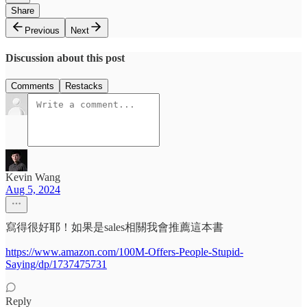
Share
Previous
Next
Discussion about this post
Comments
Restacks
Kevin Wang
Aug 5, 2024
寫得很好耶！如果是sales相關我會推薦這本書
https://www.amazon.com/100M-Offers-People-Stupid-
Saying/dp/1737475731
Reply