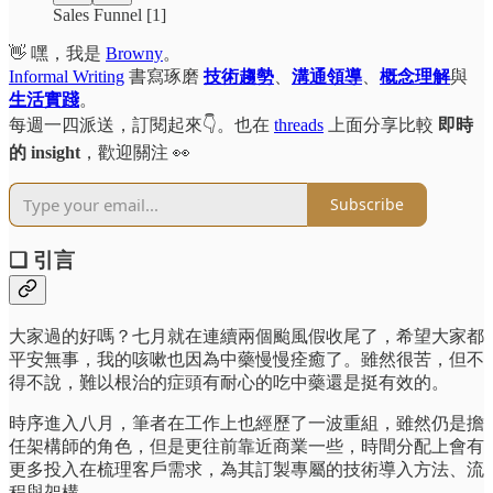
Sales Funnel [1]
👋 嘿，我是
Browny
。
Informal Writing
書寫琢磨
技術趨勢
、
溝通領導
、
概念理解
與
生活實踐
。
每週一四派送，訂閱起來👇。也在
threads
上面分享比較
即時
的 insight
，歡迎關注 👀
Subscribe
❏ 引言
大家過的好嗎？七月就在連續兩個颱風假收尾了，希望大家都
平安無事，我的咳嗽也因為中藥慢慢痊癒了。雖然很苦，但不
得不說，難以根治的症頭有耐心的吃中藥還是挺有效的。
時序進入八月，筆者在工作上也經歷了一波重組，雖然仍是擔
任架構師的角色，但是更往前靠近商業一些，時間分配上會有
更多投入在梳理客戶需求，為其訂製專屬的技術導入方法、流
程與架構。