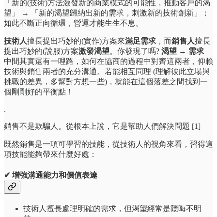
「新的(技術)方法激發新的商業模式的可能性，推動客戶的渴
望」 → 「新的渴望歸納出新的需求，刺激新的技術創新」；
如此不斷正向循環，營運才能生生不息。
技術人
擅長提出巧妙的(實作)方案來
滿足需求
，而
銷售人
擅長
提出巧妙的(說服)方案
激發渴望
。你發現了嗎?
渴望 → 需求
中間其實還有一哩路，如何在協商的過程中對齊這兩者，仰賴
技術與銷售兩者的充分溝通。若能相互同理 (理解彼此立場與
挑戰的差異，多幫對方想一些)，就能在這個落差之間找到一
個剛剛好的平衡點！
.
銷售不是欺騙人。從根本上說，它是幫助人們解決問題 [1]
既然銷售是一項可學習的技能，從技術人的視角來看，習得這
項技能能夠帶來什麼好處：
✔ 增強溝通能力和價值表達
技術人擅長處理明確的需求，但渴望經常是隱晦不明