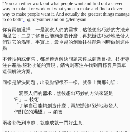
“You can either work out what people want and find out a clever
way to make it or work out what you can make and find a clever
way to make people want it. And actually the greatest things manage
to do both”
- @rorysutherland on @lennysan
你有兩個選擇：一是洞察人們的需求，然後想出巧妙的方法來
滿足它；二是了解自己能夠創造什麼，再想辦法巧妙地激發人
們對它的渴望。事實上，最卓越的創新往往能夠同時做到這兩
點
不管技術或銷售，都是透過解決問題來達成商業目標。技術專
注在產品/服務功能的實現，銷售則專注在找到目標客戶買單
這個解決方案。
同樣是解決問題，出發點卻很不一樣。就像上面那句話：
「洞察人們的
需求
，然後想出巧妙的方法來滿足
它」→ 技術
「了解自己能夠創造什麼，再想辦法巧妙地激發人
們對它的
渴望
」→ 銷售
兩者都做到卓越，就能成就一門好生意。