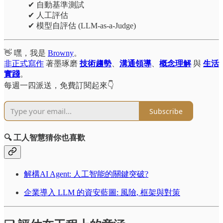
‎ ‎ ✔ 自動基準測試
‎ ‎ ✔ 人工評估
‎ ‎ ✔ 模型自評估 (LLM-as-a-Judge)
👋 嘿，我是
Browny
。
非正式寫作
著墨琢磨
技術趨勢
、
溝通領導
、
概念理解
與
生活
實踐
。
每週一四派送，免費訂閱起來👇
Subscribe
🔍 工人智慧猜你也喜歡
解構AI Agent: 人工智能的關鍵突破?
企業導入 LLM 的資安藍圖: 風險, 框架與對策