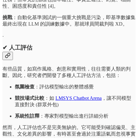
性、困惑度和責任性 [4]。
挑戰
：自動化基準測試的一個重大挑戰是污染，即基準數據集
最終出現在 LLM 的訓練數據中。那就球員間裁判啦 XD。
.
✔ 人工評估
有些品質，如寫作風格、創意和實用性，往往需要人類的判
斷。因此，研究者們開發了多種人工評估方法，包括：
氛圍檢查
：評估模型輸出的整體感覺
競技場式比較
：如
LMSYS Chatbot Arena
，讓不同模型
直接對決 (群眾外包)
系統性註釋
：專家對模型輸出進行詳細分析
然而，人工評估也不是完美無缺的。它可能受到確認偏見、主
觀性、文化差異的影響，有時甚至會過於注重語氣而忽視事實