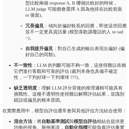
型比較兩個 response A, B 哪個比較好的時候，
LLM judge 可能都會選擇 A 因為他排在比較前面
or 後面)。
冗長偏見
：傾向於偏好較長的回應，即使這些回應
並不一定更具資訊量 (模型喜歡講廢話的人 so sad
~)。
自我提升偏見
：對自己生成的輸出表現出偏好 (偏
好自己的同類)。
不一致性
：LLM 的判斷可能不夠一致，這使得難以依賴
它們進行客觀和可靠的評估 (裁判本身也具備不確定
性，一下判好球一下判壞球 ???)。
缺乏透明度
：理解 LLM 評分背後的推理邏輯可能具有
挑戰性。這種不透明性使得難以解釋評估結果，並識別
錯誤或偏見的根本原因。
在實際應用中，模型自評估通常會與其他評估方法結合使用：
混合方法
：將
自動基準測試
與
模型自評估
相結合提供更
均衡的視角。舉例來說，
自動化指標
可能負責評估事實