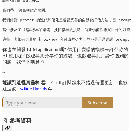
我們🤓: 很高興你這麼問。

我們針對 prompt 的迭代和優化是遵循完善的自動化評估方法，是 prompt e
當中涉及了 測試樣本的準備、技術指標的挑選、商業價值與專案目標的對齊。
這每一步都有大量的 know-how 和付出的努力，並不是只是調調 promp
你也在開發 LLM application 嗎? 你用什麼樣的指標來評估你的
AI 應用呢? 歡迎與我分享你的經驗，也歡迎與我討論你遇到的
問題，我們下期見 :)
~
能讀到這裡真是棒 👏
，Email 訂閱起來不錯過每週更新，也歡
迎追蹤
Twitter
/
Threads
🥳
Subscribe
🔖 參考資料