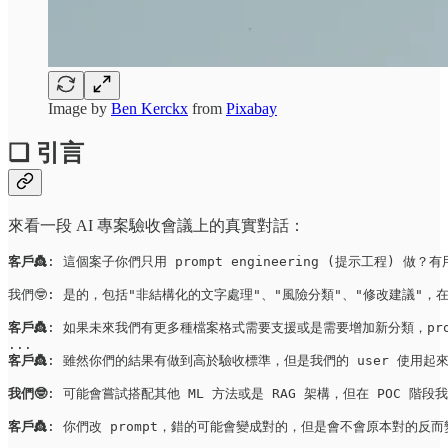
Image by
Ben Kerckx
from
Pixabay
❏ 引言
來看一段 AI 專案驗收會議上的真實對話：
客戶👸
: 這個案子你們只用 prompt engineering (提示工程) 做？有
我們🤓: 是的，包括"非結構化的文字處理"、"風險分類"、"修改建議"，在這次的
客戶👸
: 如果未來我們有更多種檔案格式需要支援或是需要增加新分類，promp
客戶👸
: 雖然你們的結果有做到高於驗收標準，但是我們的 user 使用起
我們🤓
: 可能會嘗試搭配其他 ML 方法或是 RAG 架構，但在 POC 階段我們會
客戶👸
: 你們改 prompt，錯的可能會變成對的，但是會不會原本對的反而變