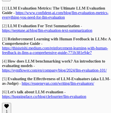
[1]
LLM Evaluation Metrics: The Ultimate LLM Evaluation
Guide
-
https://www.confident-ai.com/blog/llm-evaluation-metrics-
everything-you-need-for-llm-evaluation
[2]
LLM Evaluation For Text Summarization
-
https://neptune.ai/blog/llm-evaluation-text-summarization
[3]
Reinforcement Learning with Human Feedback in LLMs: A
Comprehensive Guide
-
https://thisisrishi.medium.com/reinforcement-learning-with-human-
feedback-in-llms-a-comprehensive-guide-771b381e94e7
[4]
How does LLM benchmarking work? An introduction to
evaluating models
-
https://symflower.com/en/company/blog/2024/llm-evaluation-101/
[5]
Evaluating the Effectiveness of LLM-Evaluators (aka LLM-
as-Judge)
-
https://eugeneyan.com/writing/llm-evaluators/
[6]
Let's talk about LLM evaluation
-
https://huggingface.co/blog/clefourrier/llm-evaluation
1