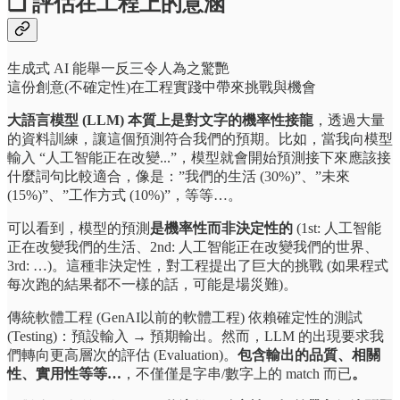
❏ 評估在工程上的意涵
生成式 AI 能舉一反三令人為之驚艷
這份創意(不確定性)在工程實踐中帶來挑戰與機會
大語言模型 (LLM) 本質上是對文字的機率性接龍
，透過大量
的資料訓練，讓這個預測符合我們的預期。比如，當我向模型
輸入 “人工智能正在改變...”，模型就會開始預測接下來應該接
什麼詞句比較適合，像是：”我們的生活 (30%)”、”未來
(15%)”、”工作方式 (10%)”，等等…。
可以看到，模型的預測
是機率性而非決定性的
(1st: 人工智能
正在改變我們的生活、2nd: 人工智能正在改變我們的世界、
3rd: …)。這種非決定性，對工程提出了巨大的挑戰 (如果程式
每次跑的結果都不一樣的話，可能是場災難)。
傳統軟體工程 (GenAI以前的軟體工程) 依賴確定性的測試
(Testing)：預設輸入 → 預期輸出。然而，LLM 的出現要求我
們轉向更高層次的評估 (Evaluation)。
包含輸出的品質、相關
性、實用性等等…
，不僅僅是字串/數字上的 match 而已
。