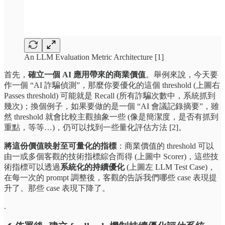
An LLM Evaluation Metric Architecture [1]
首先，
確立一個 AI 應用帶來的商業價值
。舉例來說，今天要
作一個 “AI 詐騙偵測”，那麼你要優化的這個 threshold (上圖右
Passes threshold) 可能就是 Recall (所有詐騙次數中，系統抓到
幾次)；換個例子，如果要做的是一個 “AI 會議記錄摘要”，雖
然 threshold 就會比較主觀抽象一些 (像是簡潔度，是否有抓到
重點，等等…)，仍可以找到一些量化評估方法 [2]。
將這份價值映射至可量化的指標
：商業價值的 threshold 可以
由一或多個客觀的技術指標綜合而得 (上圖中 Scorer)，這些技
術指標可以透過
系統化的持續優化
(上圖左 LLM Test Case)，
在每一次的 prompt 調整後，客觀的告訴我們哪些 case 表現提
升了、那些 case 表現下降了。
.