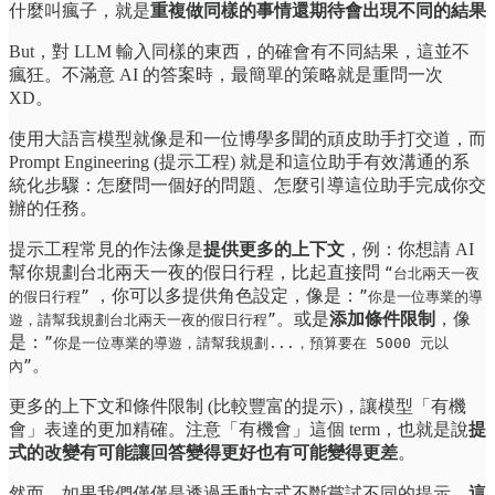
什麼叫瘋子，就是
重複做同樣的事情還期待會出現不同的結果
But，對 LLM 輸入同樣的東西，的確會有不同結果，這並不
瘋狂。不滿意 AI 的答案時，最簡單的策略就是重問一次
XD。
使用大語言模型就像是和一位博學多聞的頑皮助手打交道，而
Prompt Engineering (提示工程) 就是和這位助手有效溝通的系
統化步驟：怎麼問一個好的問題、怎麼引導這位助手完成你交
辦的任務。
提示工程常見的作法像是
提供更多的上下文
，例：你想請 AI
幫你規劃台北兩天一夜的假日行程，比起直接問
“台北兩天一夜
，你可以多提供角色設定，像是：
的假日行程”
”你是一位專業的導
。或是
添加條件限制
，像
遊，請幫我規劃台北兩天一夜的假日行程”
是：
”你是一位專業的導遊，請幫我規劃...，預算要在 5000 元以
。
內”
更多的上下文和條件限制 (比較豐富的提示)，讓模型「有機
會」表達的更加精確。注意「有機會」這個 term，也就是說
提
式的改變有可能讓回答變得更好也有可能變得更差
。
然而，如果我們僅僅是透過手動方式不斷嘗試不同的提示，
這