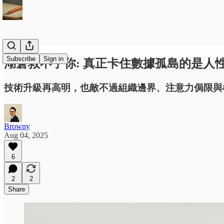
Subscribe
Sign in
湖倉救不了你: 真正卡住數據孤島的是人
技術升級再高明，也敵不過組織邊界、注意力侷限與
Browny
Aug 04, 2025
6
2
2
Share