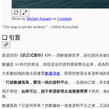
Photo by
Michiel Annaert
on
Unsplash
“The map is not the territory.” – Alfred Korzybski
❏ 引言
歡迎回到
《非正式寫作》#79
— 理解複雜世界，前往那尚未被
數據是 AI 時代的黃金，前提是這些資料要能整合起來，成
大多數組織的做法是建置
數據湖倉
，期望把散落在各資料域的
「
打破數據孤島，實現一統的資料平台
」：這樣的口號，常在
我不禁想：
如果可以，誰不希望家裡永遠整整齊齊？
然而，每
衡。
數據孤島？它從何而來？把數據統一放進資料平台之後，又該