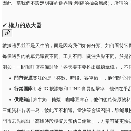
因此，當我們不設定明確的邊界時 (明確的抽象層級)，所謂的
.
✔ 權力的放大器
數據邊界並不是天生的，而是因為我們如何分類、如何看待它
每個邊界內的單元職責不同、工具不同、關注焦點不同。於是
例如：一間咖啡店準備討論「冬天要不要推出楓糖拿鐵」，不
門市營運
關注的是「杯數、時段、客單價」，他們關心排
行銷團隊
盯著 IG 按讚數和 LINE 會員點擊率，他們在
供應鏈
計算牛奶、糖漿、咖啡豆庫存，他們想確保原物料
三組資料各居一島，彼此互不相通。當決策會議召開，
誰能最
門市若先端出「高峰時段模擬與預估日銷量」，方案可能更快