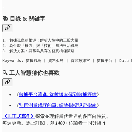
.
📚 目錄 & 關鍵字
1. 數據孤島的根源：解析人性中的三股力量

2. 為什麼「權力」與「技術」無法根治孤島

3. 解決方案：與孤島共存的務實橋樑策略 

Keywords: 數據孤島 | 資料孤島 | 首席數據官 | 數據平台 | Data L
🔍 工人智慧猜你也喜歡
《
數據平台演進: 從數據倉儲到數據經緯
》
《
別再測量錯誤的事: 績效指標設定指南
》
《非正式寫作》
探索並理解當代世界的多面向特質。
每週更新。馬上訂閱，與
1400+
位讀者一同升級 ⬆️