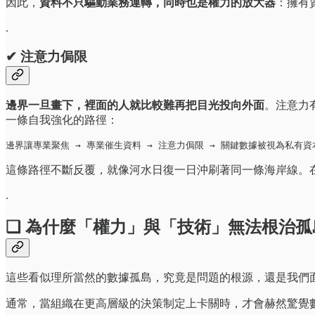
因此，
資料不只驅動業務運轉，同時也是權力的放大器
：擁有
.
✔ 注意力侷限
邊界一旦畫下，裡面的人就比較難再把目光投向外面
。注意力
一條自我強化的路徑：
邊界讓專業聚焦 → 專業催生資料 → 注意力侷限 → 關鍵數據被視為私有資
這條路徑不斷反覆，就像河水日復一日沖刷著同一條海岸線。
.
❏ 為什麼「權力」與「技術」無法根治孤
這些看似理所當然的數據孤島，究竟是問題的根源，還是我們
通常，當組織在更高層級的決策制定上卡關時，才會赫然驚覺